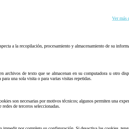
kies y sus datos personales de acuerdo con el RGPD de la UE.
Ver más d
respecta a la recopilación, procesamiento y almacenamiento de su inform
n archivos de texto que se almacenan en su computadora u otro dispos
para una sola visita o para varias visitas repetidas.
ookies son necesarias por motivos técnicos; algunos permiten una exper
e redes de terceros seleccionadas.
s o impedir por completo su configuración. Si desactiva las cookies, te