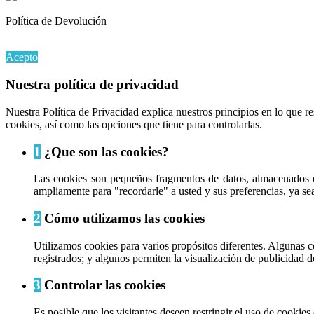
Política de Devolución
Al continuar navegando en este sitio web, acepta nuestro uso de coo
Acepto
Nuestra política de privacidad
Nuestra Política de Privacidad explica nuestros principios en lo que 
cookies, así como las opciones que tiene para controlarlas.
1
¿Que son las cookies?
Las cookies son pequeños fragmentos de datos, almacenados e
ampliamente para "recordarle" a usted y sus preferencias, ya sea 
2
Cómo utilizamos las cookies
Utilizamos cookies para varios propósitos diferentes. Algunas c
registrados; y algunos permiten la visualización de publicidad d
3
Controlar las cookies
Es posible que los visitantes deseen restringir el uso de cookie