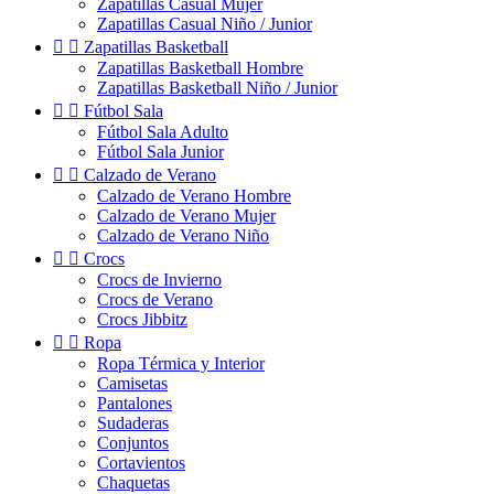
Zapatillas Casual Mujer
Zapatillas Casual Niño / Junior


Zapatillas Basketball
Zapatillas Basketball Hombre
Zapatillas Basketball Niño / Junior


Fútbol Sala
Fútbol Sala Adulto
Fútbol Sala Junior


Calzado de Verano
Calzado de Verano Hombre
Calzado de Verano Mujer
Calzado de Verano Niño


Crocs
Crocs de Invierno
Crocs de Verano
Crocs Jibbitz


Ropa
Ropa Térmica y Interior
Camisetas
Pantalones
Sudaderas
Conjuntos
Cortavientos
Chaquetas