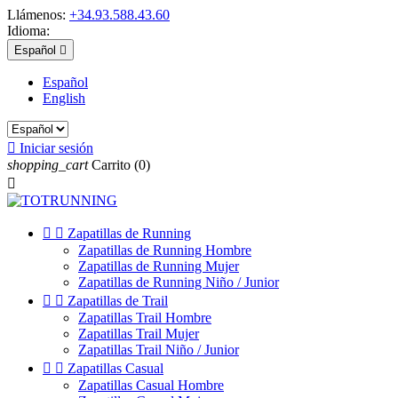
Llámenos:
+34.93.588.43.60
Idioma:
Español

Español
English

Iniciar sesión
shopping_cart
Carrito
(0)



Zapatillas de Running
Zapatillas de Running Hombre
Zapatillas de Running Mujer
Zapatillas de Running Niño / Junior


Zapatillas de Trail
Zapatillas Trail Hombre
Zapatillas Trail Mujer
Zapatillas Trail Niño / Junior


Zapatillas Casual
Zapatillas Casual Hombre