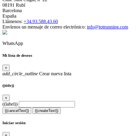
08191 Rubí
Barcelona
España
Llámenos:
+34.93.588.43.60
Envíenos un mensaje de correo electrónico:
info@totrunning.com
WhatsApp
Mi lista de deseos
×
add_circle_outline
Crear nueva lista
((title))
×
((label))
((cancelText))
((createText))
Iniciar sesión
×