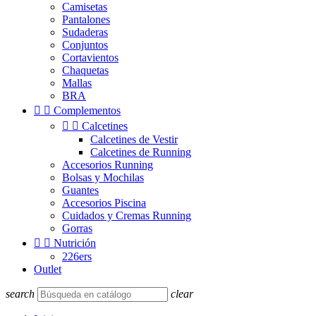
Camisetas
Pantalones
Sudaderas
Conjuntos
Cortavientos
Chaquetas
Mallas
BRA


Complementos


Calcetines
Calcetines de Vestir
Calcetines de Running
Accesorios Running
Bolsas y Mochilas
Guantes
Accesorios Piscina
Cuidados y Cremas Running
Gorras


Nutrición
226ers
Outlet
search
clear