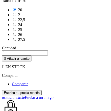
Tallas EUR: 20
20
21
22,5
24
25
26
27,5
Cantidad

Añadir al carrito

EN STOCK
Compartir
Compartir
Escriba su propia reseña
account_circle
Enviar a un amigo