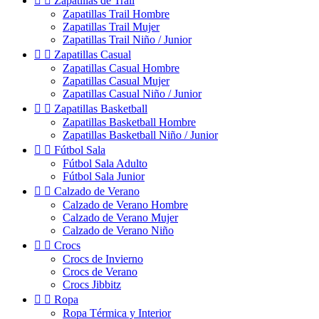


Zapatillas de Trail
Zapatillas Trail Hombre
Zapatillas Trail Mujer
Zapatillas Trail Niño / Junior


Zapatillas Casual
Zapatillas Casual Hombre
Zapatillas Casual Mujer
Zapatillas Casual Niño / Junior


Zapatillas Basketball
Zapatillas Basketball Hombre
Zapatillas Basketball Niño / Junior


Fútbol Sala
Fútbol Sala Adulto
Fútbol Sala Junior


Calzado de Verano
Calzado de Verano Hombre
Calzado de Verano Mujer
Calzado de Verano Niño


Crocs
Crocs de Invierno
Crocs de Verano
Crocs Jibbitz


Ropa
Ropa Térmica y Interior