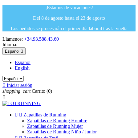
¡Estamos de vacaciones!
Del 8 de agosto hasta el 23 de agosto
Los pedidos se procesarán el primer día laboral tras la vuelta
Llámenos:
+34.93.588.43.60
Idioma:
Español

Español
English

Iniciar sesión
shopping_cart
Carrito
(0)



Zapatillas de Running
Zapatillas de Running Hombre
Zapatillas de Running Mujer
Zapatillas de Running Niño / Junior