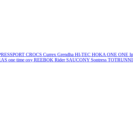
PRESSPORT
CROCS
Currex
Grendha
HI-TEC
HOKA ONE ONE
I
AS one time oxy
REEBOK
Rider
SAUCONY
Sontress
TOTRUNN