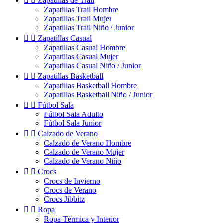


Zapatillas de Trail
Zapatillas Trail Hombre
Zapatillas Trail Mujer
Zapatillas Trail Niño / Junior


Zapatillas Casual
Zapatillas Casual Hombre
Zapatillas Casual Mujer
Zapatillas Casual Niño / Junior


Zapatillas Basketball
Zapatillas Basketball Hombre
Zapatillas Basketball Niño / Junior


Fútbol Sala
Fútbol Sala Adulto
Fútbol Sala Junior


Calzado de Verano
Calzado de Verano Hombre
Calzado de Verano Mujer
Calzado de Verano Niño


Crocs
Crocs de Invierno
Crocs de Verano
Crocs Jibbitz


Ropa
Ropa Térmica y Interior