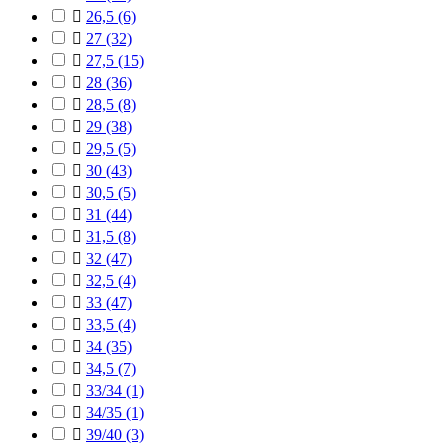

26,5
(6)

27
(32)

27,5
(15)

28
(36)

28,5
(8)

29
(38)

29,5
(5)

30
(43)

30,5
(5)

31
(44)

31,5
(8)

32
(47)

32,5
(4)

33
(47)

33,5
(4)

34
(35)

34,5
(7)

33/34
(1)

34/35
(1)

39/40
(3)