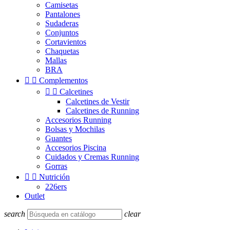
Camisetas
Pantalones
Sudaderas
Conjuntos
Cortavientos
Chaquetas
Mallas
BRA


Complementos


Calcetines
Calcetines de Vestir
Calcetines de Running
Accesorios Running
Bolsas y Mochilas
Guantes
Accesorios Piscina
Cuidados y Cremas Running
Gorras


Nutrición
226ers
Outlet
search
clear