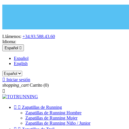
Llámenos:
+34.93.588.43.60
Idioma:
Español

Español
English

Iniciar sesión
shopping_cart
Carrito
(0)



Zapatillas de Running
Zapatillas de Running Hombre
Zapatillas de Running Mujer
Zapatillas de Running Niño / Junior