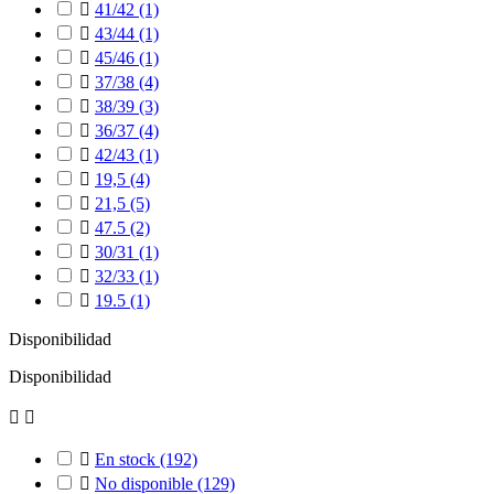

41/42
(1)

43/44
(1)

45/46
(1)

37/38
(4)

38/39
(3)

36/37
(4)

42/43
(1)

19,5
(4)

21,5
(5)

47.5
(2)

30/31
(1)

32/33
(1)

19.5
(1)
Disponibilidad
Disponibilidad



En stock
(192)

No disponible
(129)