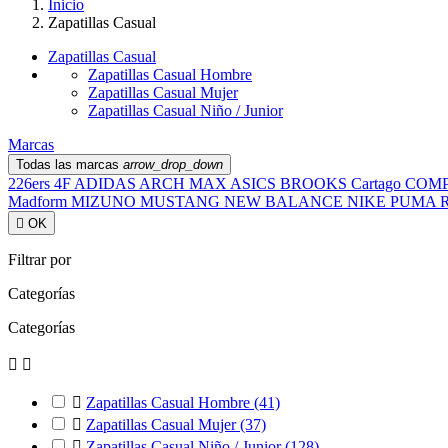
Inicio
Zapatillas Casual
Zapatillas Casual
Zapatillas Casual Hombre
Zapatillas Casual Mujer
Zapatillas Casual Niño / Junior
Marcas
Todas las marcas
arrow_drop_down
226ers
4F
ADIDAS
ARCH MAX
ASICS
BROOKS
Cartago
COM
Madform
MIZUNO
MUSTANG
NEW BALANCE
NIKE
PUMA
R

OK
Filtrar por
Categorías
Categorías



Zapatillas Casual Hombre
(41)

Zapatillas Casual Mujer
(37)

Zapatillas Casual Niño / Junior
(128)