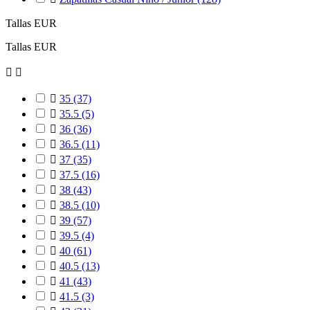
Tallas EUR
Tallas EUR



35
(37)

35.5
(5)

36
(36)

36.5
(11)

37
(35)

37.5
(16)

38
(43)

38.5
(10)

39
(57)

39.5
(4)

40
(61)

40.5
(13)

41
(43)

41.5
(3)