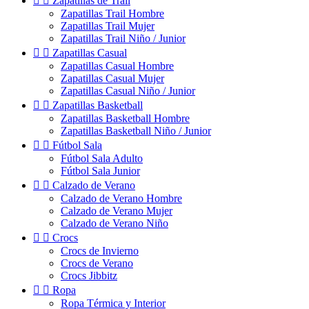


Zapatillas de Trail
Zapatillas Trail Hombre
Zapatillas Trail Mujer
Zapatillas Trail Niño / Junior


Zapatillas Casual
Zapatillas Casual Hombre
Zapatillas Casual Mujer
Zapatillas Casual Niño / Junior


Zapatillas Basketball
Zapatillas Basketball Hombre
Zapatillas Basketball Niño / Junior


Fútbol Sala
Fútbol Sala Adulto
Fútbol Sala Junior


Calzado de Verano
Calzado de Verano Hombre
Calzado de Verano Mujer
Calzado de Verano Niño


Crocs
Crocs de Invierno
Crocs de Verano
Crocs Jibbitz


Ropa
Ropa Térmica y Interior