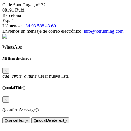
Calle Sant Cugat, nº 22
08191 Rubí
Barcelona
España
Llámenos:
+34.93.588.43.60
Envíenos un mensaje de correo electrónico:
info@totrunning.com
WhatsApp
Mi lista de deseos
×
add_circle_outline
Crear nueva lista
((modalTitle))
×
((confirmMessage))
((cancelText))
((modalDeleteText))