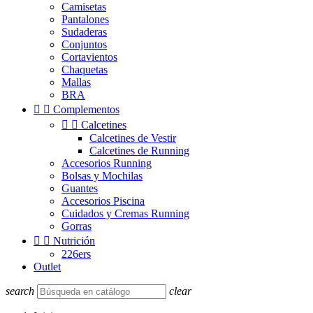
Camisetas
Pantalones
Sudaderas
Conjuntos
Cortavientos
Chaquetas
Mallas
BRA


Complementos


Calcetines
Calcetines de Vestir
Calcetines de Running
Accesorios Running
Bolsas y Mochilas
Guantes
Accesorios Piscina
Cuidados y Cremas Running
Gorras


Nutrición
226ers
Outlet
search
clear