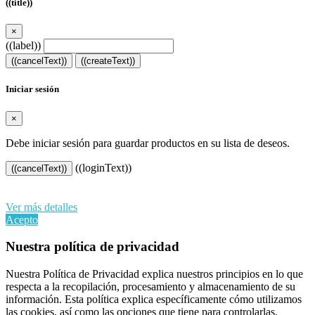
((title))
×
((label))
((cancelText))
((createText))
Iniciar sesión
×
Debe iniciar sesión para guardar productos en su lista de deseos.
((loginText))
((cancelText))
Al continuar navegando en este sitio web, acepta nuestro uso de
cookies y sus datos personales de acuerdo con el RGPD de la UE.
Ver más detalles
Acepto
Nuestra política de privacidad
Nuestra Política de Privacidad explica nuestros principios en lo que
respecta a la recopilación, procesamiento y almacenamiento de su
información. Esta política explica específicamente cómo utilizamos
las cookies, así como las opciones que tiene para controlarlas.