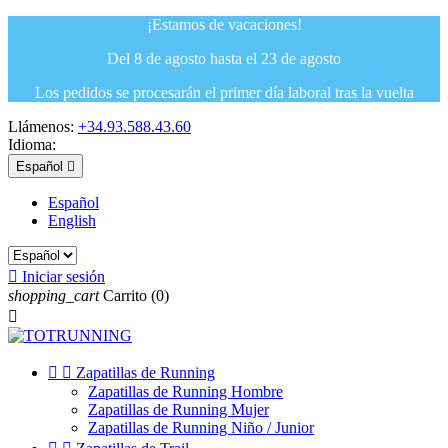
¡Estamos de vacaciones!
Del 8 de agosto hasta el 23 de agosto
Los pedidos se procesarán el primer día laboral tras la vuelta
Llámenos:
+34.93.588.43.60
Idioma:
Español

Español
English

Iniciar sesión
shopping_cart
Carrito
(0)



Zapatillas de Running
Zapatillas de Running Hombre
Zapatillas de Running Mujer
Zapatillas de Running Niño / Junior