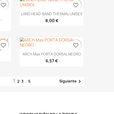
favorite_border
favorite_border
Vista rápida

LAND HEAD-BAND THERMAL UNISEX
..
8,00 €
favorite_border
favorite_border
SEX
Vista rápida

ARCh Max PORTA DORSAL NEGRO
6,57 €
1

Siguiente
2
3
…
5