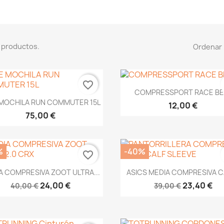
 productos.
Ordenar 
favorite_border
Vista rápida

COMPRESSPORT RACE BE
Vista rápida

 MOCHILA RUN COMMUTER 15L
12,00 €
75,00 €
%
-40%
favorite_border
Vista rápida
Vista rápida


A COMPRESIVA ZOOT ULTRA...
ASICS MEDIA COMPRESIVA CA
24,00 €
23,40 €
40,00 €
39,00 €