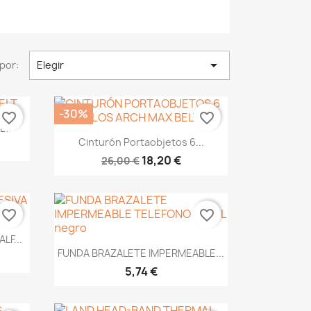

por:
Elegir
-30%
favorite_border
favorite_border
LT
Vista rápida

Cinturón Portaobjetos 6...
18,20 €
26,00 €
favorite_border
favorite_border
LF...
Vista rápida

FUNDA BRAZALETE IMPERMEABLE...
5,74 €