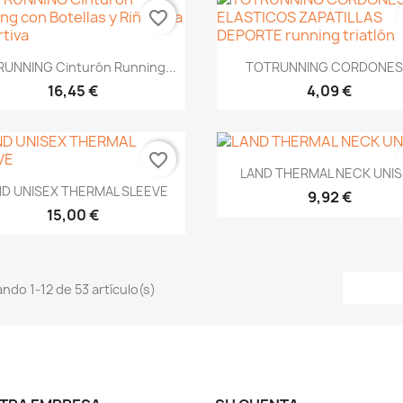
favorite_border
Vista rápida
Vista rápida


UNNING Cinturón Running...
TOTRUNNING CORDONES.
16,45 €
4,09 €
favorite_border
Vista rápida

LAND THERMAL NECK UNI
Vista rápida

ND UNISEX THERMAL SLEEVE
9,92 €
15,00 €
ndo 1-12 de 53 artículo(s)