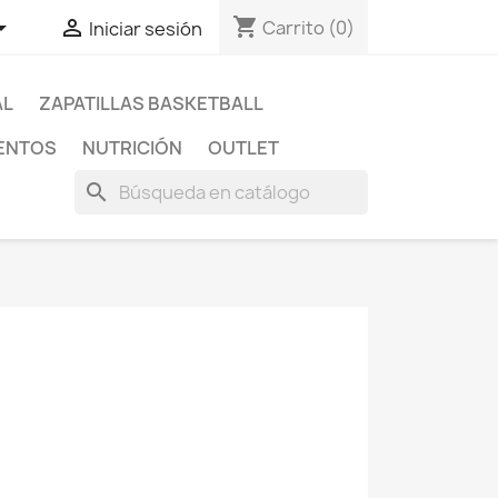
shopping_cart


Carrito
(0)
Iniciar sesión
AL
ZAPATILLAS BASKETBALL
ENTOS
NUTRICIÓN
OUTLET
search