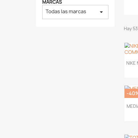
MARCAS
Todas las marcas
arrow_drop_down
Hay 53
NIKE
-40
MEDI