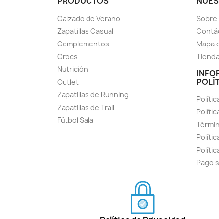
PRODUCTOS
NUES
Calzado de Verano
Sobre
Zapatillas Casual
Contá
Complementos
Mapa d
Crocs
Tiend
Nutrición
INFO
POLÍ
Outlet
Zapatillas de Running
Polític
Zapatillas de Trail
Políti
Fútbol Sala
Términ
Polític
Políti
Pago 