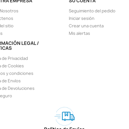
TRA EMPRESA
SU CUENTA
 Nosotros
Seguimiento del pedido
ctenos
Iniciar sesión
el sitio
Crear una cuenta
as
Mis alertas
RMACIÓN LEGAL /
TICAS
a de Privacidad
ca de Cookies
os y condiciones
a de Envíos
ca de Devoluciones
seguro