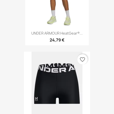
UNDER ARMOUR HeatGear®...
24,79 €
favorite_border