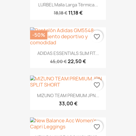
LURBEL Malla Larga Térmica...
11,18 €
18,18 €
-50%
favorite_border
ADIDAS ESSENTIALS SLIM FIT...
22,50 €
45,00 €
favorite_border
MIZUNO TEAM PREMIUM JPN...
33,00 €
favorite_border