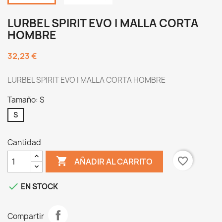
LURBEL SPIRIT EVO I MALLA CORTA
HOMBRE
32,23 €
LURBEL SPIRIT EVO I MALLA CORTA HOMBRE
Tamaño: S
S
Cantidad

favorite_border
AÑADIR AL CARRITO

EN STOCK
Compartir