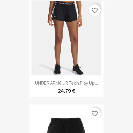
favorite_border
UNDER ARMOUR Tech Play Up...
24,79 €
favorite_border