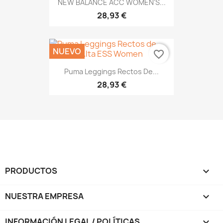
NEW BALANCE ACC WOMEN'S...
28,93 €
NUEVO
favorite_border
Puma Leggings Rectos De...
28,93 €
PRODUCTOS

NUESTRA EMPRESA

INFORMACIÓN LEGAL / POLÍTICAS
