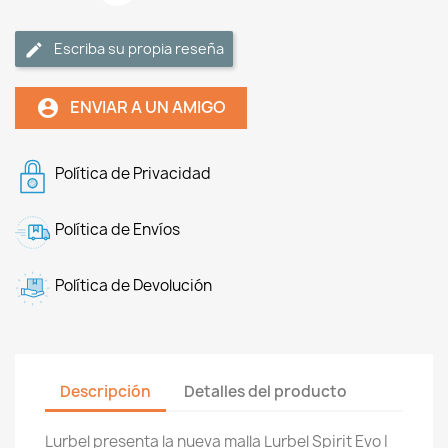
Escriba su propia reseña
ENVIAR A UN AMIGO
account_circle
Política de Privacidad
Política de Envíos
Política de Devolución
Descripción
Detalles del producto
Lurbel presenta la nueva malla Lurbel Spirit Evo I