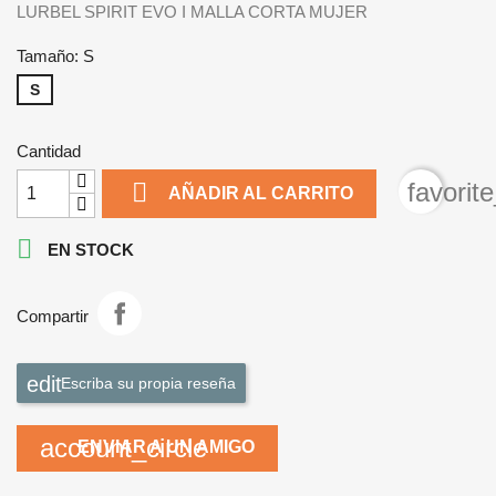
LURBEL SPIRIT EVO I MALLA CORTA MUJER
Tamaño: S
S
Cantidad

favorit
AÑADIR AL CARRITO

EN STOCK
Compartir
Escriba su propia reseña
account_circle
ENVIAR A UN AMIGO