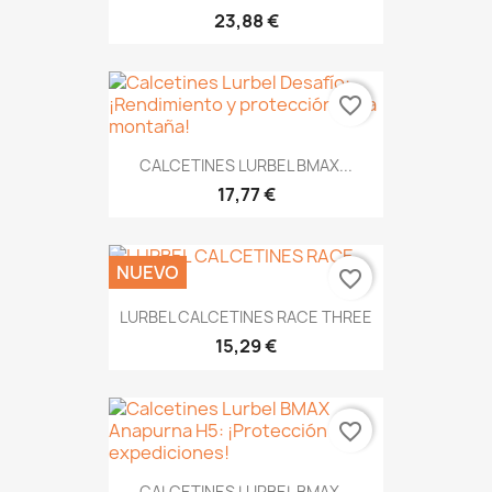
23,88 €
favorite_border
CALCETINES LURBEL BMAX...
17,77 €
NUEVO
favorite_border
LURBEL CALCETINES RACE THREE
15,29 €
favorite_border
CALCETINES LURBEL BMAX...