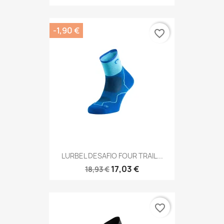
-1,90 €
favorite_border
LURBEL DESAFIO FOUR TRAIL...
17,03 €
18,93 €
favorite_border