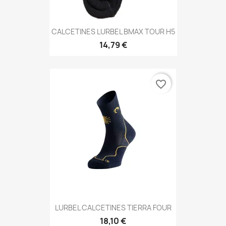
CALCETINES LURBEL BMAX TOUR H5
14,79 €
favorite_border
LURBEL CALCETINES TIERRA FOUR
18,10 €