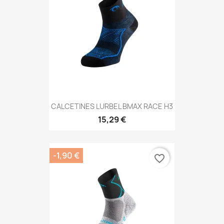
CALCETINES LURBEL BMAX RACE H3
15,29 €
-1,90 €
favorite_border