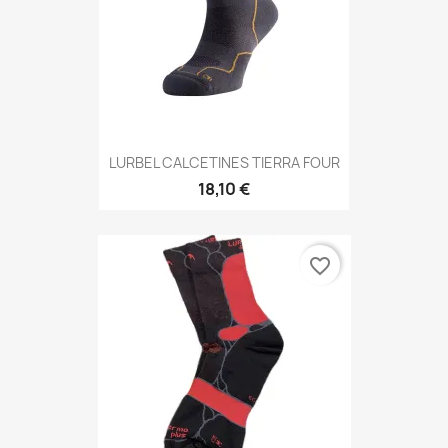
LURBEL CALCETINES TIERRA FOUR
18,10 €
favorite_border