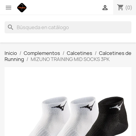
shopping_cart


(0)
search
Inicio
Complementos
Calcetines
Calcetines de
Running
MIZUNO TRAINING MID SOCKS 3PK