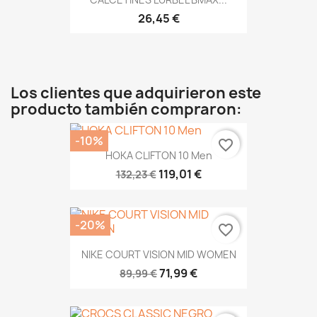
26,45 €
Los clientes que adquirieron este
producto también compraron:
-10%
favorite_border
HOKA CLIFTON 10 Men
119,01 €
132,23 €
-20%
favorite_border
NIKE COURT VISION MID WOMEN
71,99 €
89,99 €