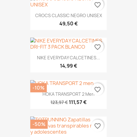
favorite_border
CROCS CLASSIC NEGRO UNISEX
49,50 €
favorite_border
NIKE EVERYDAY CALCETINES...
14,99 €
-10%
favorite_border
HOKA TRANSPORT 2 Men
111,57 €
123,97 €
-50%
favorite_border