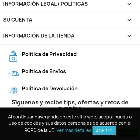
INFORMACIÓN LEGAL / POLÍTICAS

SU CUENTA

INFORMACIÓN DE LA TIENDA
keyboard_arrow_down
Política de Privacidad
Política de Envíos
Política de Devolución
Síguenos y recibe tips, ofertas y retos de
running
Al continuar navegando en este sitio web, acepta nuestro
Al continuar navegando en este sitio web, acepta nuestro
uso de cookies y sus datos personales de acuerdo con el
uso de cookies y sus datos personales de acuerdo con el
RGPD de la UE.
RGPD de la UE.
Ver más detalles
Ver más detalles
ACEPTO
ACEPTO
© 2012-2026 - TotRunning & Complements, S.L.
WhatsApp