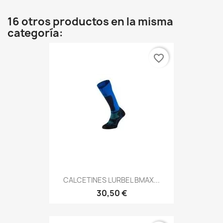
16 otros productos en la misma
categoría:
favorite_border
CALCETINES LURBEL BMAX...
30,50 €