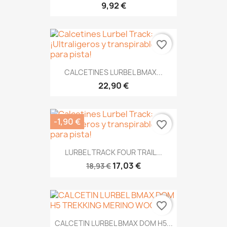
9,92 €
favorite_border
CALCETINES LURBEL BMAX...
22,90 €
-1,90 €
favorite_border
LURBEL TRACK FOUR TRAIL...
17,03 €
18,93 €
favorite_border
CALCETIN LURBEL BMAX DOM H5...