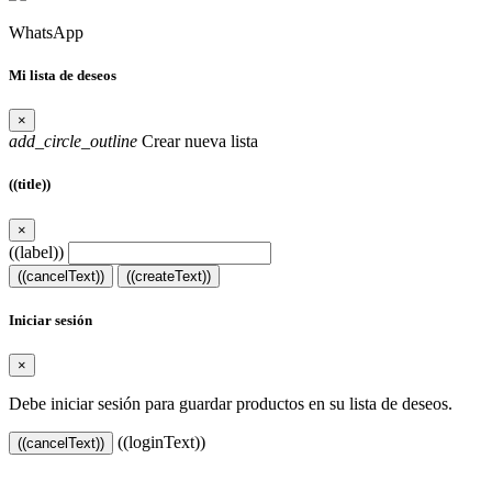
WhatsApp
Mi lista de deseos
×
add_circle_outline
Crear nueva lista
((title))
×
((label))
((cancelText))
((createText))
Iniciar sesión
×
Debe iniciar sesión para guardar productos en su lista de deseos.
((loginText))
((cancelText))
Al continuar navegando en este sitio web, acepta nuestro uso de
cookies y sus datos personales de acuerdo con el RGPD de la UE.