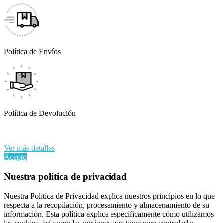
Política de Envíos
Política de Devolución
Al continuar navegando en este sitio web, acepta nuestro uso de
cookies y sus datos personales de acuerdo con el RGPD de la UE.
Ver más detalles
Acepto
Nuestra política de privacidad
Nuestra Política de Privacidad explica nuestros principios en lo que
respecta a la recopilación, procesamiento y almacenamiento de su
información. Esta política explica específicamente cómo utilizamos
las cookies, así como las opciones que tiene para controlarlas.