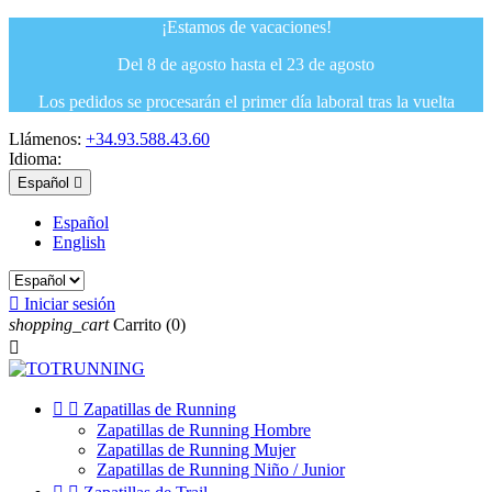
¡Estamos de vacaciones!
Del 8 de agosto hasta el 23 de agosto
Los pedidos se procesarán el primer día laboral tras la vuelta
Llámenos:
+34.93.588.43.60
Idioma:
Español

Español
English

Iniciar sesión
shopping_cart
Carrito
(0)



Zapatillas de Running
Zapatillas de Running Hombre
Zapatillas de Running Mujer
Zapatillas de Running Niño / Junior