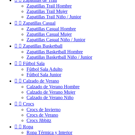


Zapatillas de Trail
Zapatillas Trail Hombre
Zapatillas Trail Mujer
Zapatillas Trail Niño / Junior


Zapatillas Casual
Zapatillas Casual Hombre
Zapatillas Casual Mujer
Zapatillas Casual Niño / Junior


Zapatillas Basketball
Zapatillas Basketball Hombre
Zapatillas Basketball Niño / Junior


Fútbol Sala
Fútbol Sala Adulto
Fútbol Sala Junior


Calzado de Verano
Calzado de Verano Hombre
Calzado de Verano Mujer
Calzado de Verano Niño


Crocs
Crocs de Invierno
Crocs de Verano
Crocs Jibbitz


Ropa
Ropa Térmica y Interior