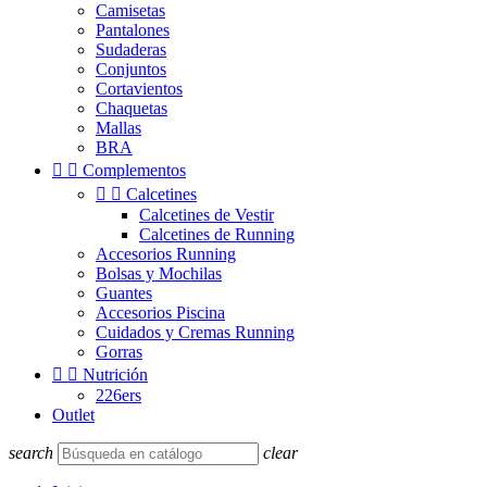
Camisetas
Pantalones
Sudaderas
Conjuntos
Cortavientos
Chaquetas
Mallas
BRA


Complementos


Calcetines
Calcetines de Vestir
Calcetines de Running
Accesorios Running
Bolsas y Mochilas
Guantes
Accesorios Piscina
Cuidados y Cremas Running
Gorras


Nutrición
226ers
Outlet
search
clear