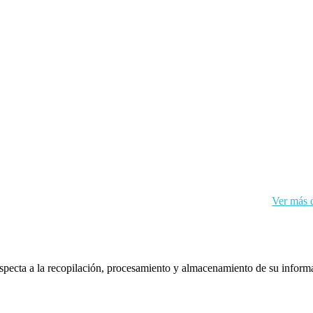
kies y sus datos personales de acuerdo con el RGPD de la UE.
Ver más d
respecta a la recopilación, procesamiento y almacenamiento de su inform