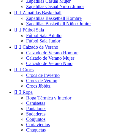
Zapatillas Casual Mujer
Zapatillas Casual Niño / Junior


Zapatillas Basketball
Zapatillas Basketball Hombre
Zapatillas Basketball Niño / Junior


Fútbol Sala
Fútbol Sala Adulto
Fútbol Sala Junior


Calzado de Verano
Calzado de Verano Hombre
Calzado de Verano Mujer
Calzado de Verano Niño


Crocs
Crocs de Invierno
Crocs de Verano
Crocs Jibbitz


Ropa
Ropa Térmica y Interior
Camisetas
Pantalones
Sudaderas
Conjuntos
Cortavientos
Chaquetas