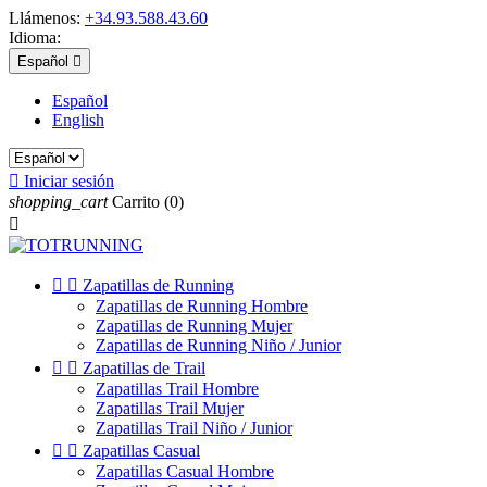
Llámenos:
+34.93.588.43.60
Idioma:
Español

Español
English

Iniciar sesión
shopping_cart
Carrito
(0)



Zapatillas de Running
Zapatillas de Running Hombre
Zapatillas de Running Mujer
Zapatillas de Running Niño / Junior


Zapatillas de Trail
Zapatillas Trail Hombre
Zapatillas Trail Mujer
Zapatillas Trail Niño / Junior


Zapatillas Casual
Zapatillas Casual Hombre