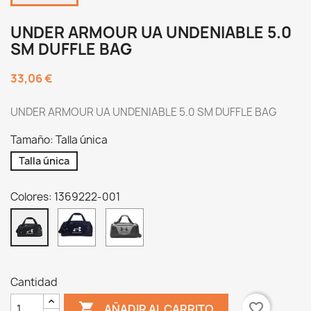
UNDER ARMOUR UA UNDENIABLE 5.0
SM DUFFLE BAG
33,06 €
UNDER ARMOUR UA UNDENIABLE 5.0 SM DUFFLE BAG
Tamaño: Talla única
Talla única
Colores: 1369222-001
1369222-
1369222-
1369222-
410
012
001
Cantidad

favorite_border
AÑADIR AL CARRITO