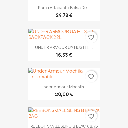
Puma Attacanto Bolsa De...
24,79 €
favorite_border
UNDER ARMOUR UA HUSTLE...
16,53 €
favorite_border
Under Armour Mochila...
20,00 €
favorite_border
REEBOK SMALL SLING B BLACK BAG