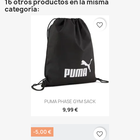
16 otros productos en la misma
categoría:
favorite_border
PUMA PHASE GYM SACK
9,99 €
-5,00 €
favorite_border