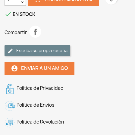

EN STOCK
Compartir
Escriba su propia reseña
ENVIAR A UN AMIGO
account_circle
Política de Privacidad
Política de Envíos
Política de Devolución