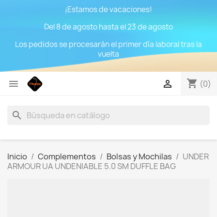
¡Estamos de vacaciones!
Del 8 de agosto hasta el 23 de agosto
Los pedidos se procesarán el primer día laboral tras la
vuelta
shopping_cart


(0)
search
Inicio
Complementos
Bolsas y Mochilas
UNDER
ARMOUR UA UNDENIABLE 5.0 SM DUFFLE BAG