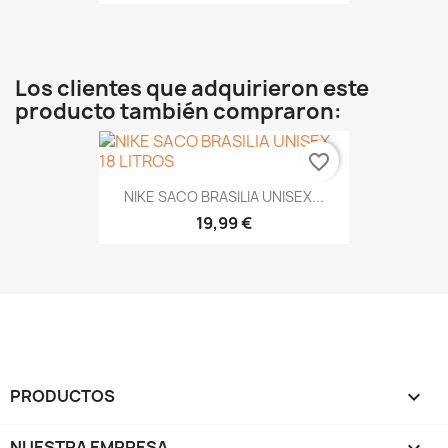
Los clientes que adquirieron este
producto también compraron:
favorite_border
NIKE SACO BRASILIA UNISEX...
19,99 €
PRODUCTOS

NUESTRA EMPRESA