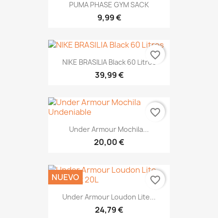
PUMA PHASE GYM SACK
9,99 €
favorite_border
NIKE BRASILIA Black 60 Litros
39,99 €
favorite_border
Under Armour Mochila...
20,00 €
NUEVO
favorite_border
Under Armour Loudon Lite...
24,79 €