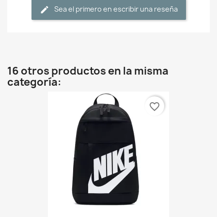
Sea el primero en escribir una reseña
16 otros productos en la misma
categoría:
favorite_border