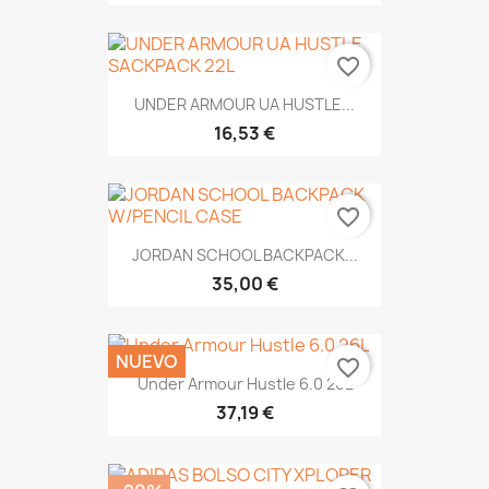
favorite_border
UNDER ARMOUR UA HUSTLE...
16,53 €
favorite_border
JORDAN SCHOOL BACKPACK...
35,00 €
NUEVO
favorite_border
Under Armour Hustle 6.0 26L
37,19 €