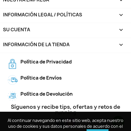

INFORMACIÓN LEGAL / POLÍTICAS

SU CUENTA

INFORMACIÓN DE LA TIENDA
keyboard_arrow_down
Política de Privacidad
Política de Envíos
Política de Devolución
Síguenos y recibe tips, ofertas y retos de
running
Al continuar navegando en este sitio web, acepta nuestro
Al continuar navegando en este sitio web, acepta nuestro
uso de cookies y sus datos personales de acuerdo con el
uso de cookies y sus datos personales de acuerdo con el