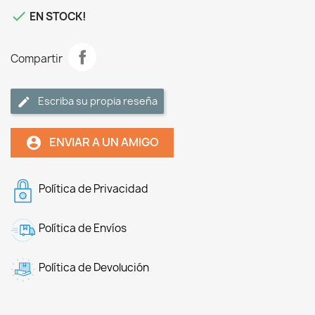

EN STOCK!
Compartir
Escriba su propia reseña
ENVIAR A UN AMIGO
account_circle
Política de Privacidad
Política de Envíos
Política de Devolución