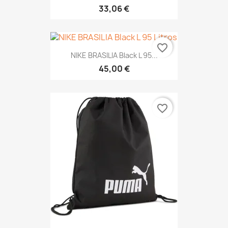
33,06 €
favorite_border
NIKE BRASILIA Black L 95...
45,00 €
favorite_border