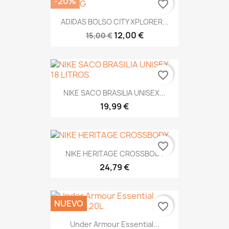
-20%
favorite_border
ADIDAS BOLSO CITY XPLORER...
12,00 €
15,00 €
favorite_border
NIKE SACO BRASILIA UNISEX...
19,99 €
favorite_border
NIKE HERITAGE CROSSBODY
24,79 €
NUEVO
favorite_border
Under Armour Essential...