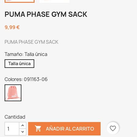
PUMA PHASE GYM SACK
9,99 €
PUMA PHASE GYM SACK
Tamaño: Talla única
Talla única
Colores: 091163-06
091163-
06
Cantidad

favorite_border
AÑADIR AL CARRITO