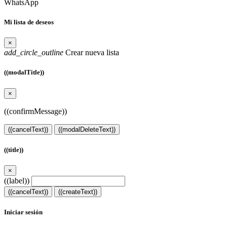
WhatsApp
Mi lista de deseos
×
add_circle_outline
Crear nueva lista
((modalTitle))
×
((confirmMessage))
((cancelText))
((modalDeleteText))
((title))
×
((label))
((cancelText))
((createText))
Iniciar sesión