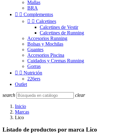
Mallas
BRA


Complementos


Calcetines
Calcetines de Vestir
Calcetines de Running
Accesorios Running
Bolsas y Mochilas
Guantes
Accesorios Piscina
Cuidados y Cremas Running
Gorras


Nutrición
226ers
Outlet
search
clear
Inicio
Marcas
Lico
Listado de productos por marca Lico