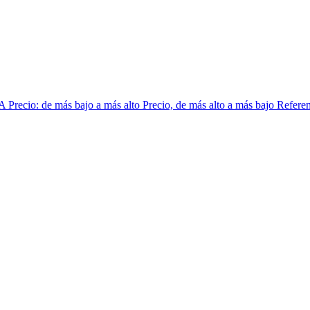
 A
Precio: de más bajo a más alto
Precio, de más alto a más bajo
Referen