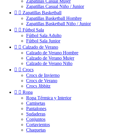
Zapatillas Casual Mujer
Zapatillas Casual Niño / Junior


Zapatillas Basketball
Zapatillas Basketball Hombre
Zapatillas Basketball Niño / Junior


Fútbol Sala
Fútbol Sala Adulto
Fútbol Sala Junior


Calzado de Verano
Calzado de Verano Hombre
Calzado de Verano Mujer
Calzado de Verano Niño


Crocs
Crocs de Invierno
Crocs de Verano
Crocs Jibbitz


Ropa
Ropa Térmica y Interior
Camisetas
Pantalones
Sudaderas
Conjuntos
Cortavientos
Chaquetas