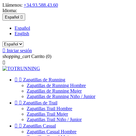
Llámenos:
+34.93.588.43.60
Idioma:
Español

Español
English

Iniciar sesión
shopping_cart
Carrito
(0)



Zapatillas de Running
Zapatillas de Running Hombre
Zapatillas de Running Mujer
Zapatillas de Running Niño / Junior


Zapatillas de Trail
Zapatillas Trail Hombre
Zapatillas Trail Mujer
Zapatillas Trail Niño / Junior


Zapatillas Casual
Zapatillas Casual Hombre