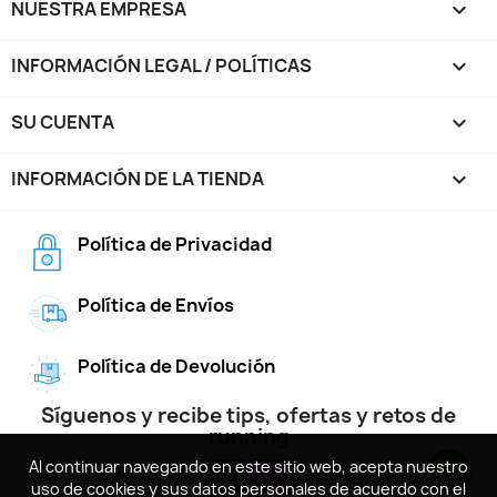
NUESTRA EMPRESA

INFORMACIÓN LEGAL / POLÍTICAS

SU CUENTA

INFORMACIÓN DE LA TIENDA
keyboard_arrow_down
Política de Privacidad
Política de Envíos
Política de Devolución
Síguenos y recibe tips, ofertas y retos de
running
Al continuar navegando en este sitio web, acepta nuestro
Al continuar navegando en este sitio web, acepta nuestro
uso de cookies y sus datos personales de acuerdo con el
uso de cookies y sus datos personales de acuerdo con el