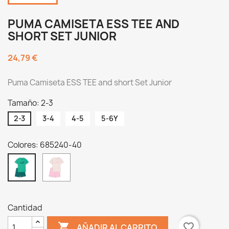
PUMA CAMISETA ESS TEE AND
SHORT SET JUNIOR
24,79 €
Puma Camiseta ESS TEE and short Set Junior
Tamaño: 2-3
2-3
3-4
4-5
5-6Y
Colores: 685240-40
685240-
685240-
21
40
Cantidad

favorite_border
AÑADIR AL CARRITO