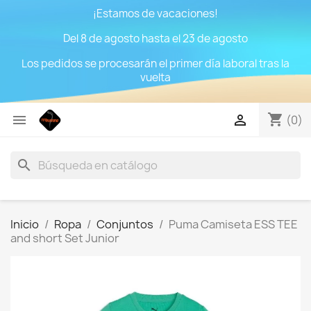
¡Estamos de vacaciones!
Del 8 de agosto hasta el 23 de agosto
Los pedidos se procesarán el primer día laboral tras la
vuelta
shopping_cart


(0)
search
Inicio
Ropa
Conjuntos
Puma Camiseta ESS TEE
and short Set Junior