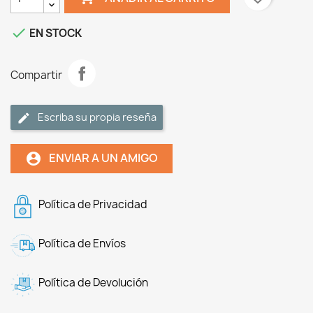

EN STOCK
Compartir
Escriba su propia reseña
ENVIAR A UN AMIGO
account_circle
Política de Privacidad
Política de Envíos
Política de Devolución