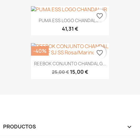
favorite_border
PUMA ESS LOGO CHANDAL JR
41,31 €
-40%
favorite_border
REEBOK CONJUNTO CHANDAL G...
15,00 €
25,00 €
PRODUCTOS
