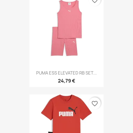
favorite_border
PUMA ESS ELEVATED RB SET...
24,79 €
favorite_border