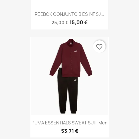
REEBOK CONJUNTO B ES INF SJ...
15,00 €
25,00 €
favorite_border
PUMA ESSENTIALS SWEAT SUIT Men
53,71 €