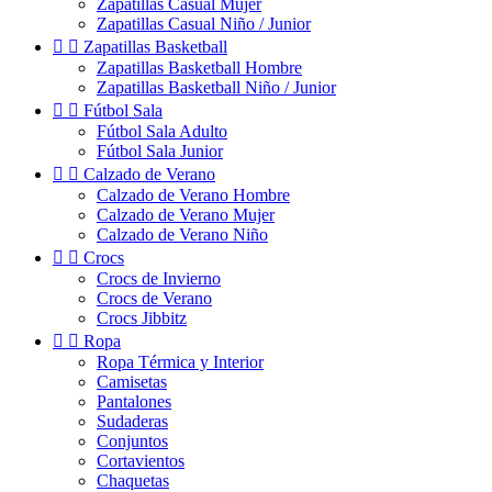
Zapatillas Casual Mujer
Zapatillas Casual Niño / Junior


Zapatillas Basketball
Zapatillas Basketball Hombre
Zapatillas Basketball Niño / Junior


Fútbol Sala
Fútbol Sala Adulto
Fútbol Sala Junior


Calzado de Verano
Calzado de Verano Hombre
Calzado de Verano Mujer
Calzado de Verano Niño


Crocs
Crocs de Invierno
Crocs de Verano
Crocs Jibbitz


Ropa
Ropa Térmica y Interior
Camisetas
Pantalones
Sudaderas
Conjuntos
Cortavientos
Chaquetas