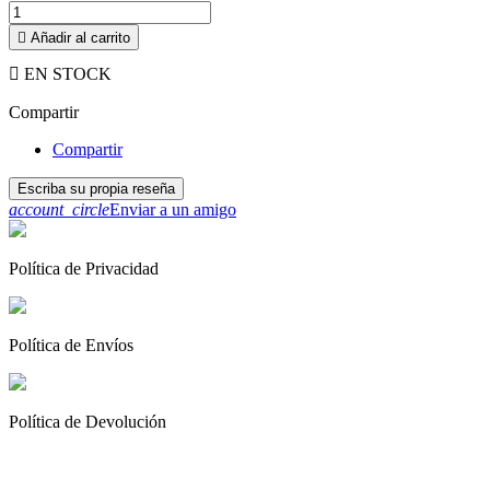

Añadir al carrito

EN STOCK
Compartir
Compartir
Escriba su propia reseña
account_circle
Enviar a un amigo
Política de Privacidad
Política de Envíos
Política de Devolución
Al continuar navegando en este sitio web, acepta nuestro uso de
cookies y sus datos personales de acuerdo con el RGPD de la UE.