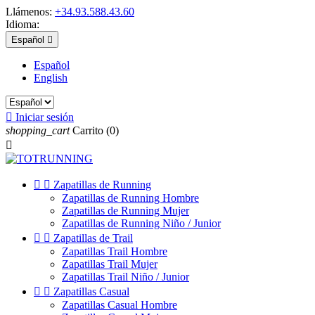
Llámenos:
+34.93.588.43.60
Idioma:
Español

Español
English

Iniciar sesión
shopping_cart
Carrito
(0)



Zapatillas de Running
Zapatillas de Running Hombre
Zapatillas de Running Mujer
Zapatillas de Running Niño / Junior


Zapatillas de Trail
Zapatillas Trail Hombre
Zapatillas Trail Mujer
Zapatillas Trail Niño / Junior


Zapatillas Casual
Zapatillas Casual Hombre