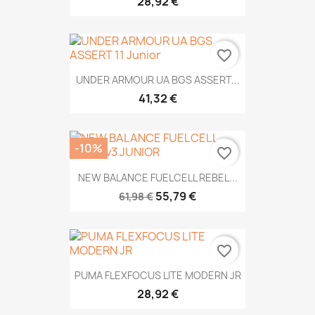
28,92 €
favorite_border
UNDER ARMOUR UA BGS ASSERT...
41,32 €
-10%
favorite_border
NEW BALANCE FUELCELL REBEL...
55,79 €
61,98 €
favorite_border
PUMA FLEXFOCUS LITE MODERN JR
28,92 €