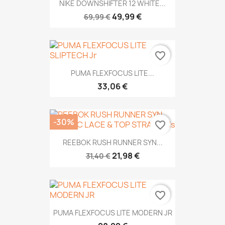
NIKE DOWNSHIFTER 12 WHITE...
49,99 €
69,99 €
favorite_border
PUMA FLEXFOCUS LITE...
33,06 €
-30%
favorite_border
REEBOK RUSH RUNNER SYN...
21,98 €
31,40 €
favorite_border
PUMA FLEXFOCUS LITE MODERN JR