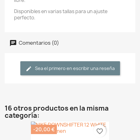
libre.
Disponibles en varias tallas para un ajuste
perfecto.
Comentarios (0)
Sea el primero en escribir una reseña
16 otros productos en la misma
categoría:
-20,00 €
favorite_border