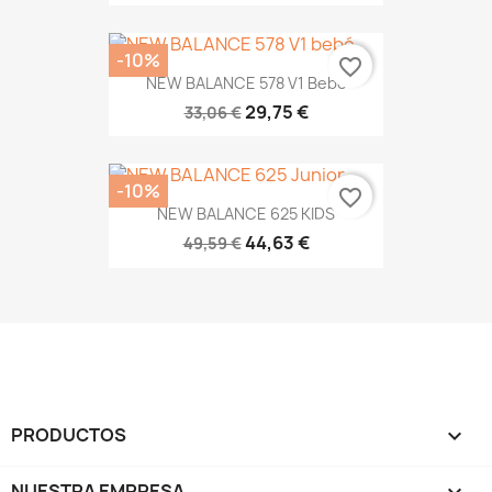
-10%
favorite_border
NEW BALANCE 578 V1 Bebé
29,75 €
33,06 €
-10%
favorite_border
NEW BALANCE 625 KIDS
44,63 €
49,59 €
PRODUCTOS

NUESTRA EMPRESA
