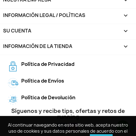
INFORMACIÓN LEGAL / POLÍTICAS

SU CUENTA

INFORMACIÓN DE LA TIENDA
keyboard_arrow_down
Política de Privacidad
Política de Envíos
Política de Devolución
Síguenos y recibe tips, ofertas y retos de
running
Al continuar navegando en este sitio web, acepta nuestro
Al continuar navegando en este sitio web, acepta nuestro
uso de cookies y sus datos personales de acuerdo con el
uso de cookies y sus datos personales de acuerdo con el