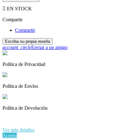

EN STOCK
Compartir
Compartir
Escriba su propia reseña
account_circle
Enviar a un amigo
Política de Privacidad
Política de Envíos
Política de Devolución
Al continuar navegando en este sitio web, acepta nuestro uso de
cookies y sus datos personales de acuerdo con el RGPD de la UE.
Ver más detalles
Acepto