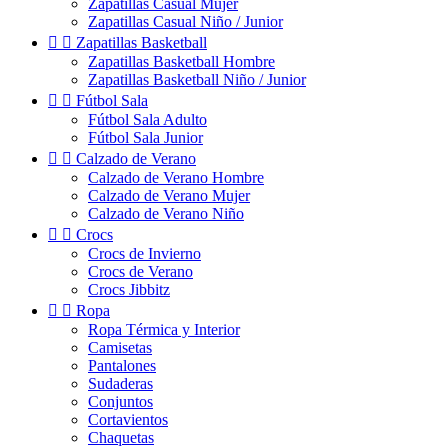
Zapatillas Casual Mujer
Zapatillas Casual Niño / Junior


Zapatillas Basketball
Zapatillas Basketball Hombre
Zapatillas Basketball Niño / Junior


Fútbol Sala
Fútbol Sala Adulto
Fútbol Sala Junior


Calzado de Verano
Calzado de Verano Hombre
Calzado de Verano Mujer
Calzado de Verano Niño


Crocs
Crocs de Invierno
Crocs de Verano
Crocs Jibbitz


Ropa
Ropa Térmica y Interior
Camisetas
Pantalones
Sudaderas
Conjuntos
Cortavientos
Chaquetas