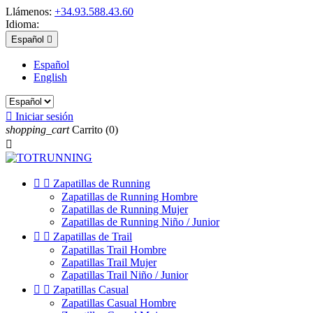
Llámenos:
+34.93.588.43.60
Idioma:
Español

Español
English

Iniciar sesión
shopping_cart
Carrito
(0)



Zapatillas de Running
Zapatillas de Running Hombre
Zapatillas de Running Mujer
Zapatillas de Running Niño / Junior


Zapatillas de Trail
Zapatillas Trail Hombre
Zapatillas Trail Mujer
Zapatillas Trail Niño / Junior


Zapatillas Casual
Zapatillas Casual Hombre