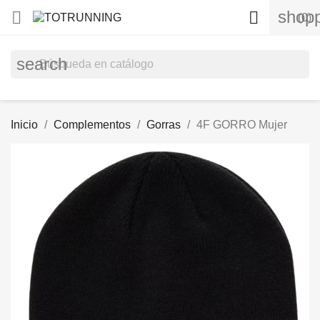
shopp


(0)
search
Inicio
Complementos
Gorras
4F GORRO Mujer