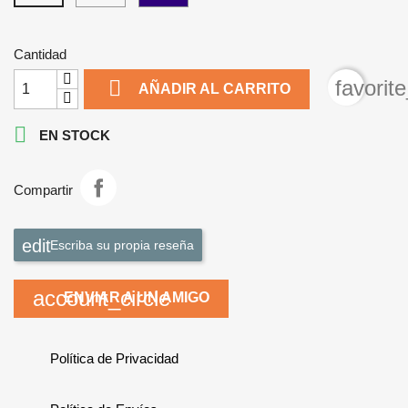
Cantidad

favorit
AÑADIR AL CARRITO

EN STOCK
Compartir
Escriba su propia reseña
account_circle
ENVIAR A UN AMIGO
Política de Privacidad