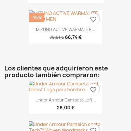
-15%
favorite_border
MIZUNO ACTIVE WARMALITE...
66,74 €
78,51 €
Los clientes que adquirieron este
producto también compraron:
favorite_border
Under Armour Camiseta Left...
28,00 €
favorite_border