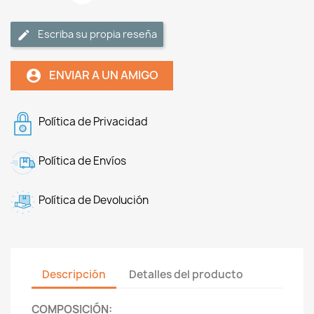
Escriba su propia reseña
ENVIAR A UN AMIGO
account_circle
Política de Privacidad
Política de Envíos
Política de Devolución
Descripción
Detalles del producto
COMPOSICIÓN: