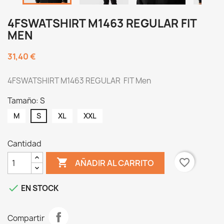
4FSWATSHIRT M1463 REGULAR FIT
MEN
31,40 €
4FSWATSHIRT M1463 REGULAR FIT Men
Tamaño: S
M
S
XL
XXL
Cantidad

favorite_border
AÑADIR AL CARRITO

EN STOCK
Compartir