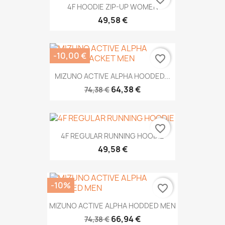
4F HOODIE ZIP-UP WOMEN
49,58 €
-10,00 €
favorite_border
MIZUNO ACTIVE ALPHA HOODED...
64,38 €
74,38 €
favorite_border
4F REGULAR RUNNING HOODIE
49,58 €
-10%
favorite_border
MIZUNO ACTIVE ALPHA HODDED MEN
66,94 €
74,38 €