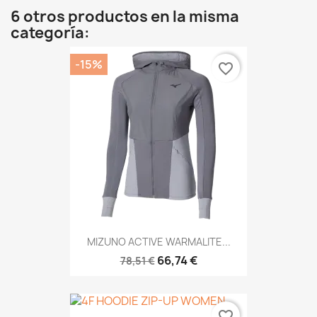
6 otros productos en la misma
categoría:
-15%
favorite_border
MIZUNO ACTIVE WARMALITE...
66,74 €
78,51 €
favorite_border