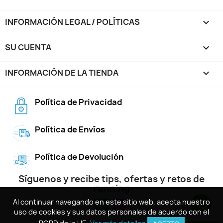
INFORMACIÓN LEGAL / POLÍTICAS

SU CUENTA

INFORMACIÓN DE LA TIENDA
keyboard_arrow_down
Política de Privacidad
Política de Envíos
Política de Devolución
Síguenos y recibe tips, ofertas y retos de
running
Al continuar navegando en este sitio web, acepta nuestro
Al continuar navegando en este sitio web, acepta nuestro
uso de cookies y sus datos personales de acuerdo con el
uso de cookies y sus datos personales de acuerdo con el