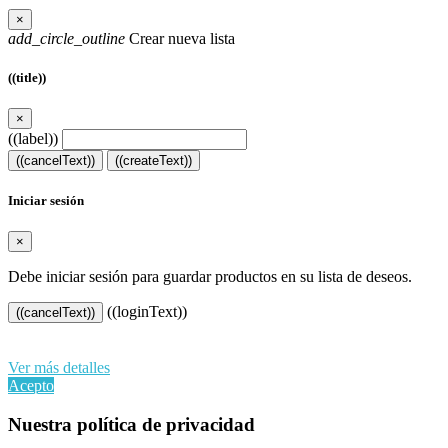
×
add_circle_outline
Crear nueva lista
((title))
×
((label))
((cancelText))
((createText))
Iniciar sesión
×
Debe iniciar sesión para guardar productos en su lista de deseos.
((loginText))
((cancelText))
Al continuar navegando en este sitio web, acepta nuestro uso de
cookies y sus datos personales de acuerdo con el RGPD de la UE.
Ver más detalles
Acepto
Nuestra política de privacidad