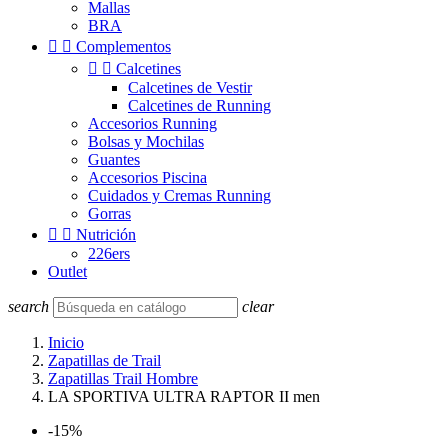
Mallas
BRA


Complementos


Calcetines
Calcetines de Vestir
Calcetines de Running
Accesorios Running
Bolsas y Mochilas
Guantes
Accesorios Piscina
Cuidados y Cremas Running
Gorras


Nutrición
226ers
Outlet
search
clear
Inicio
Zapatillas de Trail
Zapatillas Trail Hombre
LA SPORTIVA ULTRA RAPTOR II men
-15%