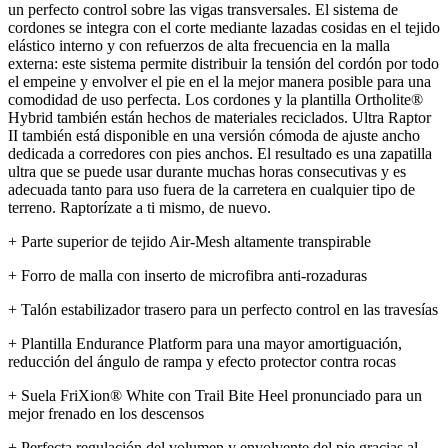
un perfecto control sobre las vigas transversales. El sistema de
cordones se integra con el corte mediante lazadas cosidas en el tejido
elástico interno y con refuerzos de alta frecuencia en la malla
externa: este sistema permite distribuir la tensión del cordón por todo
el empeine y envolver el pie en el la mejor manera posible para una
comodidad de uso perfecta. Los cordones y la plantilla Ortholite®
Hybrid también están hechos de materiales reciclados. Ultra Raptor
II también está disponible en una versión cómoda de ajuste ancho
dedicada a corredores con pies anchos. El resultado es una zapatilla
ultra que se puede usar durante muchas horas consecutivas y es
adecuada tanto para uso fuera de la carretera en cualquier tipo de
terreno. Raptorízate a ti mismo, de nuevo.
+ Parte superior de tejido Air-Mesh altamente transpirable
+ Forro de malla con inserto de microfibra anti-rozaduras
+ Talón estabilizador trasero para un perfecto control en las travesías
+ Plantilla Endurance Platform para una mayor amortiguación,
reducción del ángulo de rampa y efecto protector contra rocas
+ Suela FriXion® White con Trail Bite Heel pronunciado para un
mejor frenado en los descensos
+ Perfecta regulación del volumen y envolvente del pie gracias al