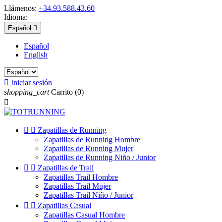
Llámenos:
+34.93.588.43.60
Idioma:
Español

Español
English

Iniciar sesión
shopping_cart
Carrito
(0)



Zapatillas de Running
Zapatillas de Running Hombre
Zapatillas de Running Mujer
Zapatillas de Running Niño / Junior


Zapatillas de Trail
Zapatillas Trail Hombre
Zapatillas Trail Mujer
Zapatillas Trail Niño / Junior


Zapatillas Casual
Zapatillas Casual Hombre