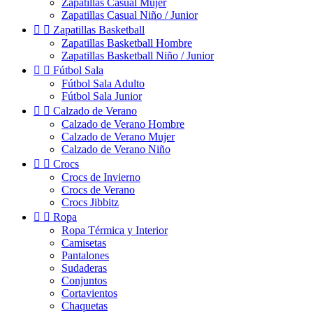
Zapatillas Casual Mujer
Zapatillas Casual Niño / Junior


Zapatillas Basketball
Zapatillas Basketball Hombre
Zapatillas Basketball Niño / Junior


Fútbol Sala
Fútbol Sala Adulto
Fútbol Sala Junior


Calzado de Verano
Calzado de Verano Hombre
Calzado de Verano Mujer
Calzado de Verano Niño


Crocs
Crocs de Invierno
Crocs de Verano
Crocs Jibbitz


Ropa
Ropa Térmica y Interior
Camisetas
Pantalones
Sudaderas
Conjuntos
Cortavientos
Chaquetas