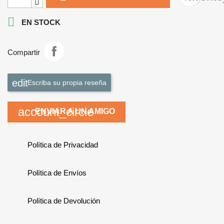

EN STOCK
Compartir
Escriba su propia reseña
account_circle
ENVIAR A UN AMIGO
Política de Privacidad
Política de Envíos
Política de Devolución