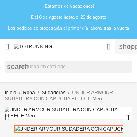
¡Estamos de vacaciones!
Del 8 de agosto hasta el 23 de agosto
Los pedidos se procesarán el primer día laboral tras la vuelta
shopp


(0)
search
Inicio
Ropa
Sudaderas
UNDER ARMOUR
SUDADERA CON CAPUCHA FLEECE Men

