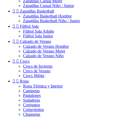
Zapatillas Casual Mujer
Zapatillas Casual Niño / Junior


Zapatillas Basketball
Zapatillas Basketball Hombre
Zapatillas Basketball Niño / Junior


Fútbol Sala
Fútbol Sala Adulto
Fútbol Sala Junior


Calzado de Verano
Calzado de Verano Hombre
Calzado de Verano Mujer
Calzado de Verano Niño


Crocs
Crocs de Invierno
Crocs de Verano
Crocs Jibbitz


Ropa
Ropa Térmica y Interior
Camisetas
Pantalones
Sudaderas
Conjuntos
Cortavientos
Chaquetas