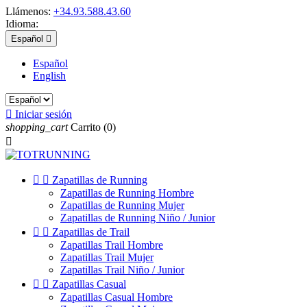
Llámenos:
+34.93.588.43.60
Idioma:
Español

Español
English

Iniciar sesión
shopping_cart
Carrito
(0)



Zapatillas de Running
Zapatillas de Running Hombre
Zapatillas de Running Mujer
Zapatillas de Running Niño / Junior


Zapatillas de Trail
Zapatillas Trail Hombre
Zapatillas Trail Mujer
Zapatillas Trail Niño / Junior


Zapatillas Casual
Zapatillas Casual Hombre