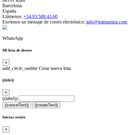
08191 Rubí
Barcelona
España
Llámenos:
+34.93.588.43.60
Envíenos un mensaje de correo electrónico:
info@totrunning.com
WhatsApp
Mi lista de deseos
×
add_circle_outline
Crear nueva lista
((title))
×
((label))
((cancelText))
((createText))
Iniciar sesión
×