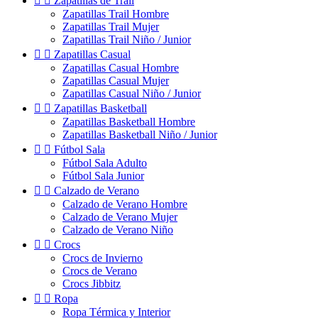


Zapatillas de Trail
Zapatillas Trail Hombre
Zapatillas Trail Mujer
Zapatillas Trail Niño / Junior


Zapatillas Casual
Zapatillas Casual Hombre
Zapatillas Casual Mujer
Zapatillas Casual Niño / Junior


Zapatillas Basketball
Zapatillas Basketball Hombre
Zapatillas Basketball Niño / Junior


Fútbol Sala
Fútbol Sala Adulto
Fútbol Sala Junior


Calzado de Verano
Calzado de Verano Hombre
Calzado de Verano Mujer
Calzado de Verano Niño


Crocs
Crocs de Invierno
Crocs de Verano
Crocs Jibbitz


Ropa
Ropa Térmica y Interior