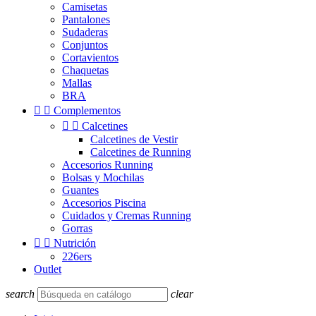
Camisetas
Pantalones
Sudaderas
Conjuntos
Cortavientos
Chaquetas
Mallas
BRA


Complementos


Calcetines
Calcetines de Vestir
Calcetines de Running
Accesorios Running
Bolsas y Mochilas
Guantes
Accesorios Piscina
Cuidados y Cremas Running
Gorras


Nutrición
226ers
Outlet
search
clear