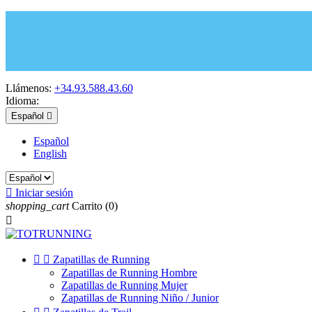
Llámenos:
+34.93.588.43.60
Idioma:
Español

Español
English

Iniciar sesión
shopping_cart
Carrito
(0)



Zapatillas de Running
Zapatillas de Running Hombre
Zapatillas de Running Mujer
Zapatillas de Running Niño / Junior