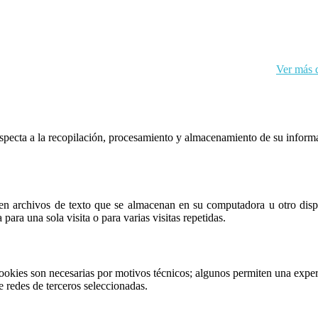
kies y sus datos personales de acuerdo con el RGPD de la UE.
Ver más d
respecta a la recopilación, procesamiento y almacenamiento de su inform
n archivos de texto que se almacenan en su computadora u otro dispos
para una sola visita o para varias visitas repetidas.
ookies son necesarias por motivos técnicos; algunos permiten una exper
e redes de terceros seleccionadas.