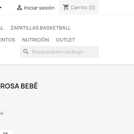
shopping_cart


Carrito
(0)
Iniciar sesión
AL
ZAPATILLAS BASKETBALL
ENTOS
NUTRICIÓN
OUTLET
search
 ROSA BEBÉ
bé