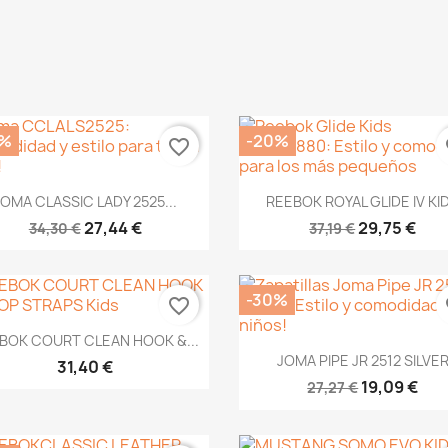
0%
-20%
favorite_border
fa
Vista rápida
Vista rápida


JOMA CLASSIC LADY 2525...
REEBOK ROYAL GLIDE IV KI
27,44 €
29,75 €
34,30 €
37,19 €
-30%
favorite_border
fa
Vista rápida

BOK COURT CLEAN HOOK &...
Vista rápida

JOMA PIPE JR 2512 SILVE
31,40 €
19,09 €
27,27 €