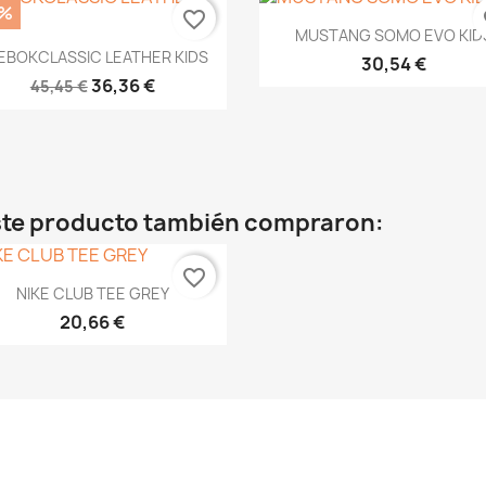
0%
favorite_border
fa
Vista rápida

MUSTANG SOMO EVO KID
Vista rápida

EBOKCLASSIC LEATHER KIDS
30,54 €
36,36 €
45,45 €
este producto también compraron:
favorite_border
Vista rápida

NIKE CLUB TEE GREY
20,66 €