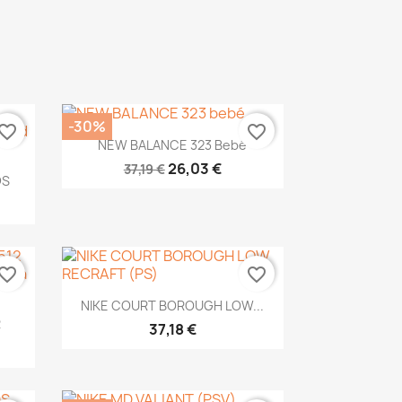
-30%
vorite_border
favorite_border
Vista rápida

NEW BALANCE 323 Bebé
26,03 €
37,19 €
DS
vorite_border
favorite_border
Vista rápida

NIKE COURT BOROUGH LOW...
R
37,18 €