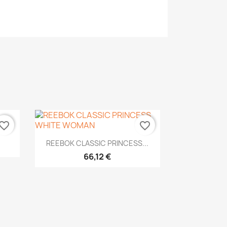
vorite_border
favorite_border
Vista rápida

REEBOK CLASSIC PRINCESS...
66,12 €