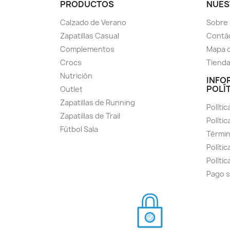
PRODUCTOS
NUES
Calzado de Verano
Sobre
Zapatillas Casual
Contá
Complementos
Mapa d
Crocs
Tiend
Nutrición
INFO
POLÍ
Outlet
Zapatillas de Running
Polític
Zapatillas de Trail
Políti
Fútbol Sala
Términ
Polític
Políti
Pago 