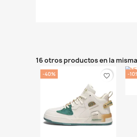
16 otros productos en la misma
-40%
-10
favorite_border