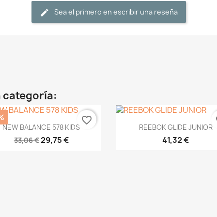
Sea el primero en escribir una reseña
 categoría:
%
favorite_border
fa
Vista rápida
Vista rápida


NEW BALANCE 578 KIDS
REEBOK GLIDE JUNIOR
29,75 €
41,32 €
33,06 €