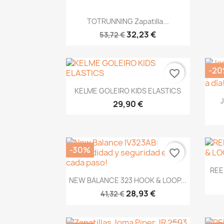
Vista rápida

TOTRUNNING Zapatilla...
32,23 €
53,72 €
-2
favorite_border
Vista rápida

KELME GOLEIRO KIDS ELASTICS
29,90 €
-30%
favorite_border
REE
Vista rápida

NEW BALANCE 323 HOOK & LOOP...
28,93 €
41,32 €