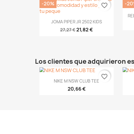
-20%
-2
favorite_border
RE
Vista rápida

JOMA PIPER JR 2502 KIDS
21,82 €
27,27 €
Los clientes que adquirieron 
favorite_border
Vista rápida

NIKE M NSW CLUB TEE
20,66 €