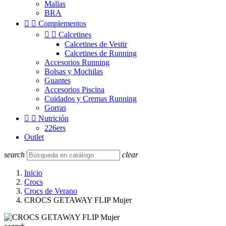
Mallas
BRA


Complementos


Calcetines
Calcetines de Vestir
Calcetines de Running
Accesorios Running
Bolsas y Mochilas
Guantes
Accesorios Piscina
Cuidados y Cremas Running
Gorras


Nutrición
226ers
Outlet
search
clear
Inicio
Crocs
Crocs de Verano
CROCS GETAWAY FLIP Mujer