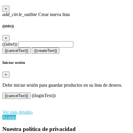
×
add_circle_outline
Crear nueva lista
((title))
×
((label))
((cancelText))
((createText))
Iniciar sesión
×
Debe iniciar sesión para guardar productos en su lista de deseos.
((loginText))
((cancelText))
Al continuar navegando en este sitio web, acepta nuestro uso de
cookies y sus datos personales de acuerdo con el RGPD de la UE.
Ver más detalles
Acepto
Nuestra política de privacidad