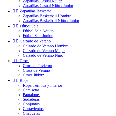
Zapatillas Casual Mujer
Zapatillas Casual Niño / Junior


Zapatillas Basketball
Zapatillas Basketball Hombre
Zapatillas Basketball Niño / Junior


Fútbol Sala
Fútbol Sala Adulto
Fútbol Sala Junior


Calzado de Verano
Calzado de Verano Hombre
Calzado de Verano Mujer
Calzado de Verano Niño


Crocs
Crocs de Invierno
Crocs de Verano
Crocs Jibbitz


Ropa
Ropa Térmica y Interior
Camisetas
Pantalones
Sudaderas
Conjuntos
Cortavientos
Chaquetas