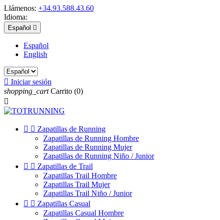
Llámenos:
+34.93.588.43.60
Idioma:
Español

Español
English

Iniciar sesión
shopping_cart
Carrito
(0)



Zapatillas de Running
Zapatillas de Running Hombre
Zapatillas de Running Mujer
Zapatillas de Running Niño / Junior


Zapatillas de Trail
Zapatillas Trail Hombre
Zapatillas Trail Mujer
Zapatillas Trail Niño / Junior


Zapatillas Casual
Zapatillas Casual Hombre