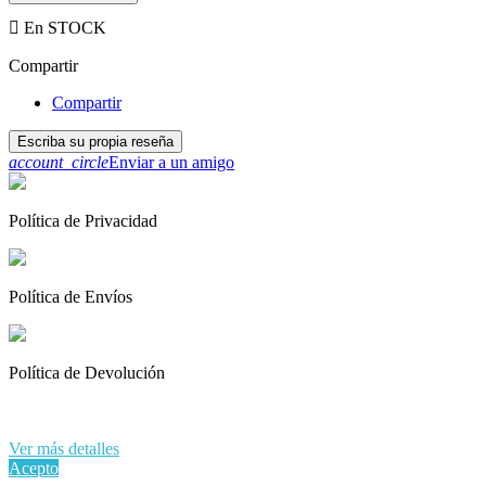

En STOCK
Compartir
Compartir
Escriba su propia reseña
account_circle
Enviar a un amigo
Política de Privacidad
Política de Envíos
Política de Devolución
Al continuar navegando en este sitio web, acepta nuestro uso de
cookies y sus datos personales de acuerdo con el RGPD de la UE.
Ver más detalles
Acepto