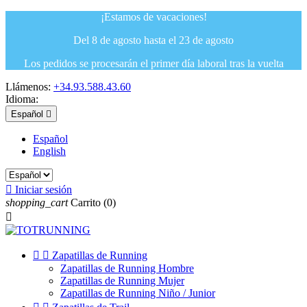
¡Estamos de vacaciones!
Del 8 de agosto hasta el 23 de agosto
Los pedidos se procesarán el primer día laboral tras la vuelta
Llámenos:
+34.93.588.43.60
Idioma:
Español

Español
English

Iniciar sesión
shopping_cart
Carrito
(0)



Zapatillas de Running
Zapatillas de Running Hombre
Zapatillas de Running Mujer
Zapatillas de Running Niño / Junior