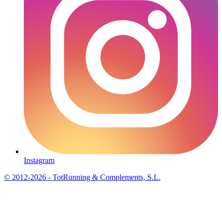
Instagram
© 2012-2026 - TotRunning & Complements, S.L.