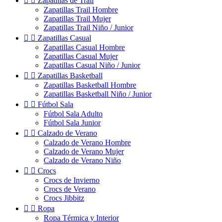


Zapatillas de Trail
Zapatillas Trail Hombre
Zapatillas Trail Mujer
Zapatillas Trail Niño / Junior


Zapatillas Casual
Zapatillas Casual Hombre
Zapatillas Casual Mujer
Zapatillas Casual Niño / Junior


Zapatillas Basketball
Zapatillas Basketball Hombre
Zapatillas Basketball Niño / Junior


Fútbol Sala
Fútbol Sala Adulto
Fútbol Sala Junior


Calzado de Verano
Calzado de Verano Hombre
Calzado de Verano Mujer
Calzado de Verano Niño


Crocs
Crocs de Invierno
Crocs de Verano
Crocs Jibbitz


Ropa
Ropa Térmica y Interior