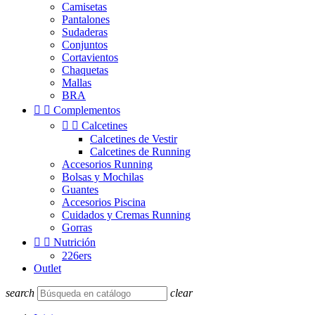
Camisetas
Pantalones
Sudaderas
Conjuntos
Cortavientos
Chaquetas
Mallas
BRA


Complementos


Calcetines
Calcetines de Vestir
Calcetines de Running
Accesorios Running
Bolsas y Mochilas
Guantes
Accesorios Piscina
Cuidados y Cremas Running
Gorras


Nutrición
226ers
Outlet
search
clear