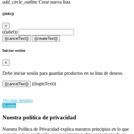
add_circle_outline
Crear nueva lista
((title))
×
((label))
((cancelText))
((createText))
Iniciar sesión
×
Debe iniciar sesión para guardar productos en su lista de deseos.
((loginText))
((cancelText))
Al continuar navegando en este sitio web, acepta nuestro uso de
cookies y sus datos personales de acuerdo con el RGPD de la UE.
Ver más detalles
Acepto
Nuestra política de privacidad
Nuestra Política de Privacidad explica nuestros principios en lo que