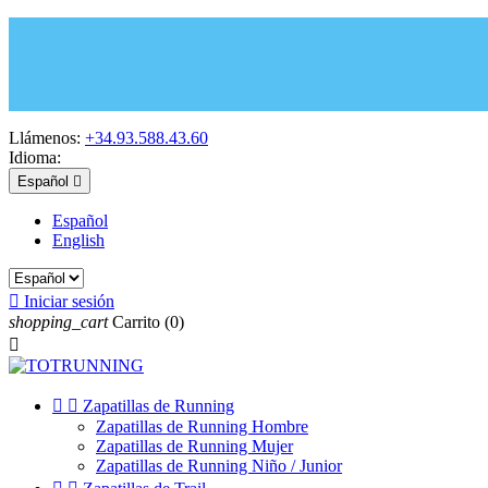
Llámenos:
+34.93.588.43.60
Idioma:
Español

Español
English

Iniciar sesión
shopping_cart
Carrito
(0)



Zapatillas de Running
Zapatillas de Running Hombre
Zapatillas de Running Mujer
Zapatillas de Running Niño / Junior