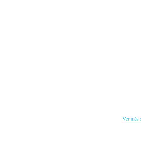
kies y sus datos personales de acuerdo con el RGPD de la UE.
Ver más d