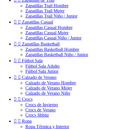


Zapatillas de Trail
Zapatillas Trail Hombre
Zapatillas Trail Mujer
Zapatillas Trail Niño / Junior


Zapatillas Casual
Zapatillas Casual Hombre
Zapatillas Casual Mujer
Zapatillas Casual Niño / Junior


Zapatillas Basketball
Zapatillas Basketball Hombre
Zapatillas Basketball Niño / Junior


Fútbol Sala
Fútbol Sala Adulto
Fútbol Sala Junior


Calzado de Verano
Calzado de Verano Hombre
Calzado de Verano Mujer
Calzado de Verano Niño


Crocs
Crocs de Invierno
Crocs de Verano
Crocs Jibbitz


Ropa
Ropa Térmica y Interior