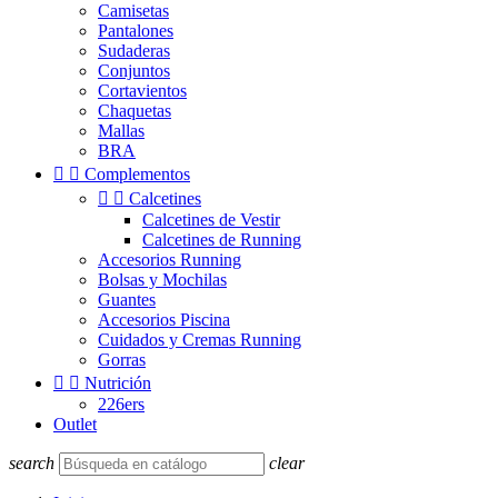
Camisetas
Pantalones
Sudaderas
Conjuntos
Cortavientos
Chaquetas
Mallas
BRA


Complementos


Calcetines
Calcetines de Vestir
Calcetines de Running
Accesorios Running
Bolsas y Mochilas
Guantes
Accesorios Piscina
Cuidados y Cremas Running
Gorras


Nutrición
226ers
Outlet
search
clear