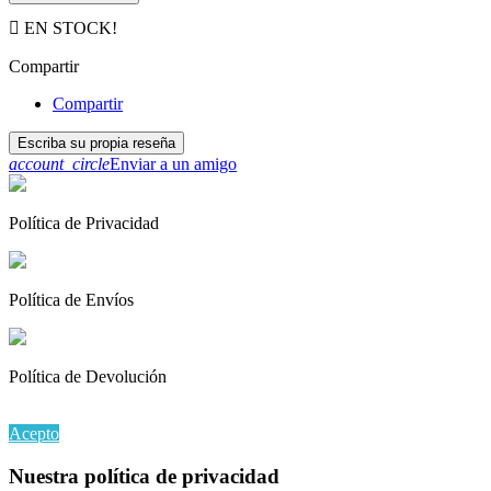

EN STOCK!
Compartir
Compartir
Escriba su propia reseña
account_circle
Enviar a un amigo
Política de Privacidad
Política de Envíos
Política de Devolución
Al continuar navegando en este sitio web, acepta nuestro uso de coo
Acepto
Nuestra política de privacidad