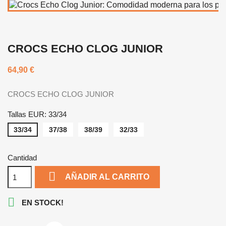
CROCS ECHO CLOG JUNIOR
64,90 €
CROCS ECHO CLOG JUNIOR
Tallas EUR: 33/34
33/34
37/38
38/39
32/33
Cantidad

AÑADIR AL CARRITO

EN STOCK!