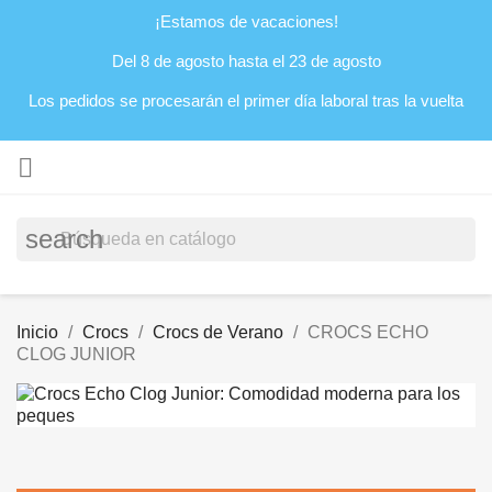
¡Estamos de vacaciones!
Del 8 de agosto hasta el 23 de agosto
Los pedidos se procesarán el primer día laboral tras la vuelta

search
Inicio
Crocs
Crocs de Verano
CROCS ECHO
CLOG JUNIOR