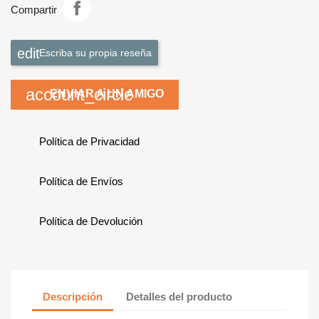
Compartir
Escriba su propia reseña
account_circle
ENVIAR A UN AMIGO
Política de Privacidad
Política de Envíos
Política de Devolución
Descripción
Detalles del producto