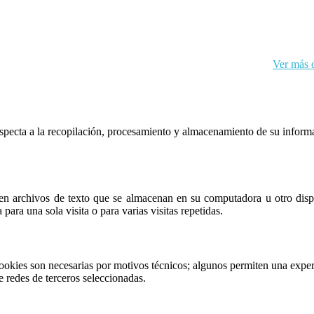
kies y sus datos personales de acuerdo con el RGPD de la UE.
Ver más d
respecta a la recopilación, procesamiento y almacenamiento de su inform
n archivos de texto que se almacenan en su computadora u otro dispos
para una sola visita o para varias visitas repetidas.
ookies son necesarias por motivos técnicos; algunos permiten una exper
e redes de terceros seleccionadas.