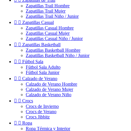


Zapatillas de Trail
Zapatillas Trail Hombre
Zapatillas Trail Mujer
Zapatillas Trail Niño / Junior


Zapatillas Casual
Zapatillas Casual Hombre
Zapatillas Casual Mujer
Zapatillas Casual Niño / Junior


Zapatillas Basketball
Zapatillas Basketball Hombre
Zapatillas Basketball Niño / Junior


Fútbol Sala
Fútbol Sala Adulto
Fútbol Sala Junior


Calzado de Verano
Calzado de Verano Hombre
Calzado de Verano Mujer
Calzado de Verano Niño


Crocs
Crocs de Invierno
Crocs de Verano
Crocs Jibbitz


Ropa
Ropa Térmica y Interior