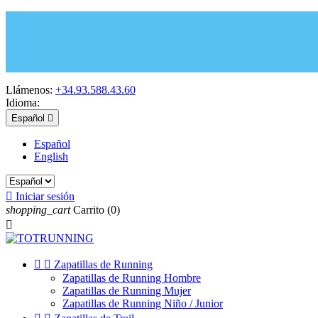
Llámenos:
+34.93.588.43.60
Idioma:
Español

Español
English

Iniciar sesión
shopping_cart
Carrito
(0)



Zapatillas de Running
Zapatillas de Running Hombre
Zapatillas de Running Mujer
Zapatillas de Running Niño / Junior