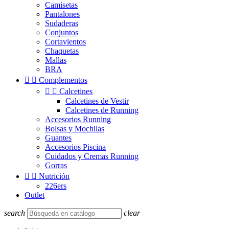
Camisetas
Pantalones
Sudaderas
Conjuntos
Cortavientos
Chaquetas
Mallas
BRA


Complementos


Calcetines
Calcetines de Vestir
Calcetines de Running
Accesorios Running
Bolsas y Mochilas
Guantes
Accesorios Piscina
Cuidados y Cremas Running
Gorras


Nutrición
226ers
Outlet
search
clear