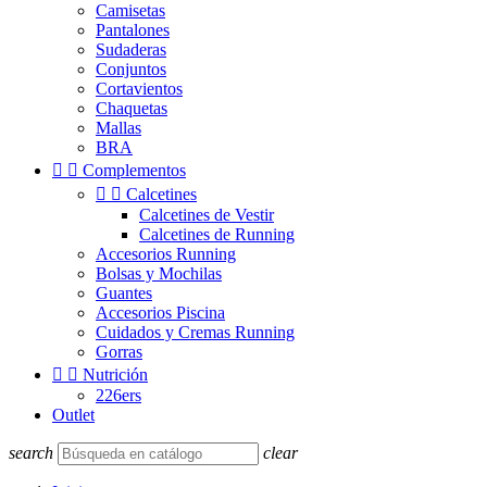
Camisetas
Pantalones
Sudaderas
Conjuntos
Cortavientos
Chaquetas
Mallas
BRA


Complementos


Calcetines
Calcetines de Vestir
Calcetines de Running
Accesorios Running
Bolsas y Mochilas
Guantes
Accesorios Piscina
Cuidados y Cremas Running
Gorras


Nutrición
226ers
Outlet
search
clear