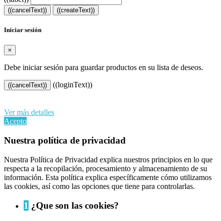
((cancelText))
((createText))
Iniciar sesión
×
Debe iniciar sesión para guardar productos en su lista de deseos.
((loginText))
((cancelText))
Al continuar navegando en este sitio web, acepta nuestro uso de
cookies y sus datos personales de acuerdo con el RGPD de la UE.
Ver más detalles
Acepto
Nuestra política de privacidad
Nuestra Política de Privacidad explica nuestros principios en lo que
respecta a la recopilación, procesamiento y almacenamiento de su
información. Esta política explica específicamente cómo utilizamos
las cookies, así como las opciones que tiene para controlarlas.
1
¿Que son las cookies?