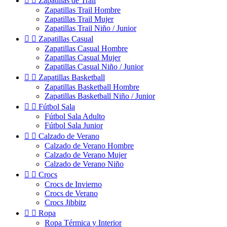


Zapatillas de Trail
Zapatillas Trail Hombre
Zapatillas Trail Mujer
Zapatillas Trail Niño / Junior


Zapatillas Casual
Zapatillas Casual Hombre
Zapatillas Casual Mujer
Zapatillas Casual Niño / Junior


Zapatillas Basketball
Zapatillas Basketball Hombre
Zapatillas Basketball Niño / Junior


Fútbol Sala
Fútbol Sala Adulto
Fútbol Sala Junior


Calzado de Verano
Calzado de Verano Hombre
Calzado de Verano Mujer
Calzado de Verano Niño


Crocs
Crocs de Invierno
Crocs de Verano
Crocs Jibbitz


Ropa
Ropa Térmica y Interior