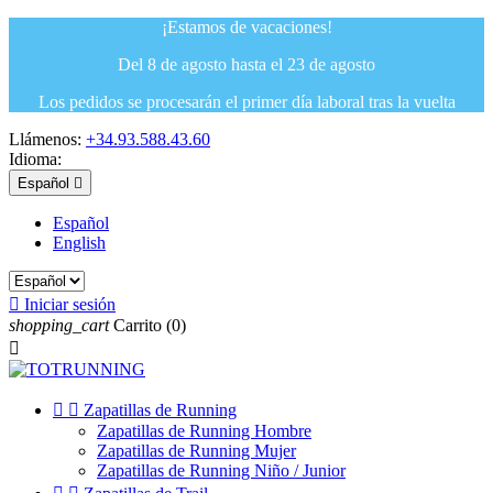
¡Estamos de vacaciones!
Del 8 de agosto hasta el 23 de agosto
Los pedidos se procesarán el primer día laboral tras la vuelta
Llámenos:
+34.93.588.43.60
Idioma:
Español

Español
English

Iniciar sesión
shopping_cart
Carrito
(0)



Zapatillas de Running
Zapatillas de Running Hombre
Zapatillas de Running Mujer
Zapatillas de Running Niño / Junior