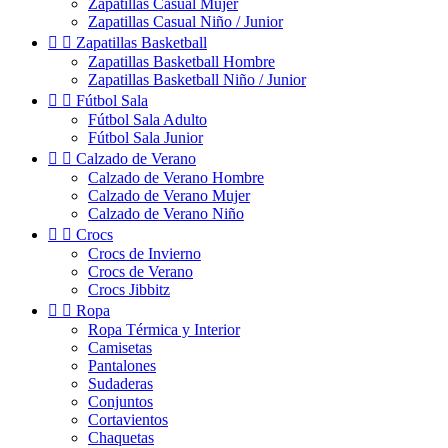
Zapatillas Casual Mujer
Zapatillas Casual Niño / Junior


Zapatillas Basketball
Zapatillas Basketball Hombre
Zapatillas Basketball Niño / Junior


Fútbol Sala
Fútbol Sala Adulto
Fútbol Sala Junior


Calzado de Verano
Calzado de Verano Hombre
Calzado de Verano Mujer
Calzado de Verano Niño


Crocs
Crocs de Invierno
Crocs de Verano
Crocs Jibbitz


Ropa
Ropa Térmica y Interior
Camisetas
Pantalones
Sudaderas
Conjuntos
Cortavientos
Chaquetas