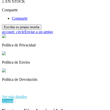

EN STOCK
Compartir
Compartir
Escriba su propia reseña
account_circle
Enviar a un amigo
Política de Privacidad
Política de Envíos
Política de Devolución
Al continuar navegando en este sitio web, acepta nuestro uso de
cookies y sus datos personales de acuerdo con el RGPD de la UE.
Ver más detalles
Acepto