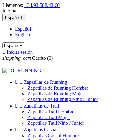
Llámenos:
+34.93.588.43.60
Idioma:
Español

Español
English

Iniciar sesión
shopping_cart
Carrito
(0)



Zapatillas de Running
Zapatillas de Running Hombre
Zapatillas de Running Mujer
Zapatillas de Running Niño / Junior


Zapatillas de Trail
Zapatillas Trail Hombre
Zapatillas Trail Mujer
Zapatillas Trail Niño / Junior


Zapatillas Casual
Zapatillas Casual Hombre