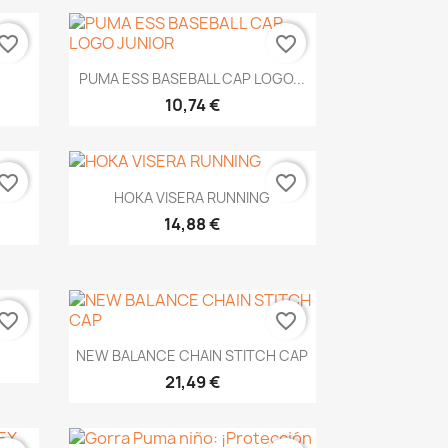
vorite_border
favorite_border
Vista rápida

PUMA ESS BASEBALL CAP LOGO...
10,74 €
vorite_border
favorite_border
Vista rápida

HOKA VISERA RUNNING
14,88 €
vorite_border
favorite_border
Vista rápida

NEW BALANCE CHAIN STITCH CAP
21,49 €