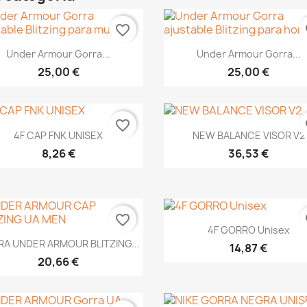
favorite_border
fa
Vista rápida
Vista rápida


Under Armour Gorra...
Under Armour Gorra...
25,00 €
25,00 €
favorite_border
fa
Vista rápida
Vista rápida


4F CAP FNK UNISEX
NEW BALANCE VISOR V2
8,26 €
36,53 €
favorite_border
fa
Vista rápida

4F GORRO Unisex
Vista rápida

A UNDER ARMOUR BLITZING...
14,87 €
20,66 €