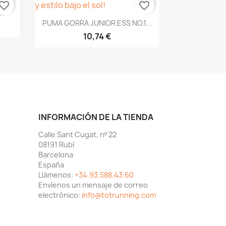
vorite_border
favorite_border
EX
Vista rápida

PUMA GORRA JUNIOR ESS NO.1...
10,74 €
INFORMACIÓN DE LA TIENDA
Calle Sant Cugat, nº 22
08191 Rubí
Barcelona
España
Llámenos:
+34.93.588.43.60
Envíenos un mensaje de correo
electrónico:
info@totrunning.com