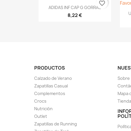
favorite_border
Vista rápida

ADIDAS INF CAP G GORRAS
U
8,22 €
PRODUCTOS
NUES
Calzado de Verano
Sobre
Zapatillas Casual
Contá
Complementos
Mapa d
Crocs
Tiend
Nutrición
INFO
POLÍ
Outlet
Zapatillas de Running
Polític