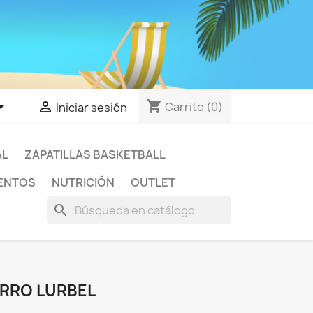
shopping_cart


Carrito
(0)
Iniciar sesión
AL
ZAPATILLAS BASKETBALL
ENTOS
NUTRICIÓN
OUTLET
search
RRO LURBEL