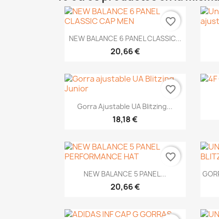
favorite_border
Vista rápida

NEW BALANCE 6 PANEL CLASSIC...
20,66 €
favorite_border
Vista rápida

Gorra Ajustable UA Blitzing...
18,18 €
favorite_border
Vista rápida

NEW BALANCE 5 PANEL...
GORR
20,66 €