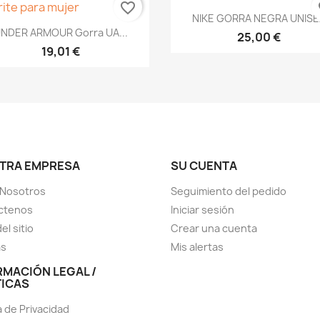
favorite_border
fa
Vista rápida

NIKE GORRA NEGRA UNIS
+5
Vista rápida

NDER ARMOUR Gorra UA...
25,00 €
19,01 €
TRA EMPRESA
SU CUENTA
 Nosotros
Seguimiento del pedido
ctenos
Iniciar sesión
el sitio
Crear una cuenta
as
Mis alertas
RMACIÓN LEGAL /
TICAS
a de Privacidad