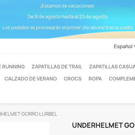
¡Estamos de vacaciones!
Del 8 de agosto hasta el 23 de agosto
Los pedidos se procesarán el primer día laboral tras la vuelta
Español
E RUNNING
ZAPATILLAS DE TRAIL
ZAPATILLAS CASU
CALZADO DE VERANO
CROCS
ROPA
COMPLEM
HELMET GORRO LURBEL
UNDERHELMET GO