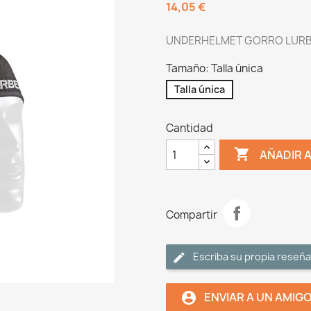
14,05 €
UNDERHELMET GORRO LURB
Tamaño: Talla única
Talla única
Cantidad

AÑADIR 
Compartir
Escriba su propia reseña
ENVIAR A UN AMIG
account_circle