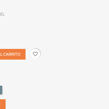
EL
favorite_border
AL CARRITO
O