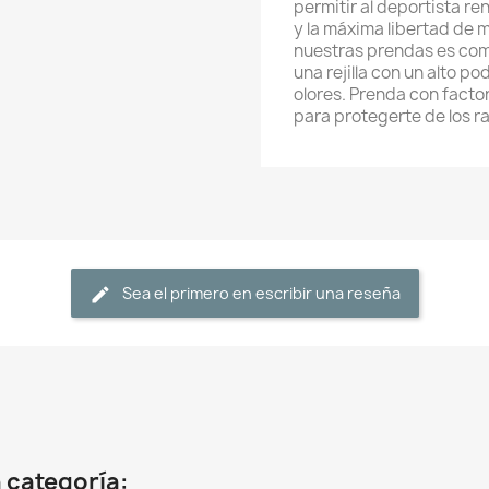
permitir al deportista r
y la máxima libertad de
nuestras prendas es comb
una rejilla con un alto p
olores. Prenda con facto
para protegerte de los ra
Sea el primero en escribir una reseña
 categoría: