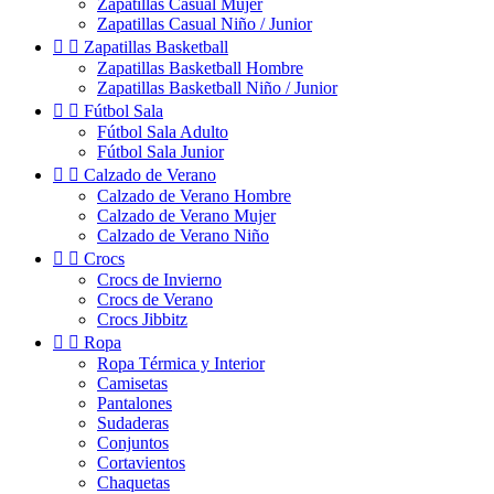
Zapatillas Casual Mujer
Zapatillas Casual Niño / Junior


Zapatillas Basketball
Zapatillas Basketball Hombre
Zapatillas Basketball Niño / Junior


Fútbol Sala
Fútbol Sala Adulto
Fútbol Sala Junior


Calzado de Verano
Calzado de Verano Hombre
Calzado de Verano Mujer
Calzado de Verano Niño


Crocs
Crocs de Invierno
Crocs de Verano
Crocs Jibbitz


Ropa
Ropa Térmica y Interior
Camisetas
Pantalones
Sudaderas
Conjuntos
Cortavientos
Chaquetas