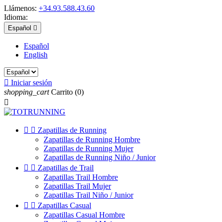
Llámenos:
+34.93.588.43.60
Idioma:
Español

Español
English

Iniciar sesión
shopping_cart
Carrito
(0)



Zapatillas de Running
Zapatillas de Running Hombre
Zapatillas de Running Mujer
Zapatillas de Running Niño / Junior


Zapatillas de Trail
Zapatillas Trail Hombre
Zapatillas Trail Mujer
Zapatillas Trail Niño / Junior


Zapatillas Casual
Zapatillas Casual Hombre