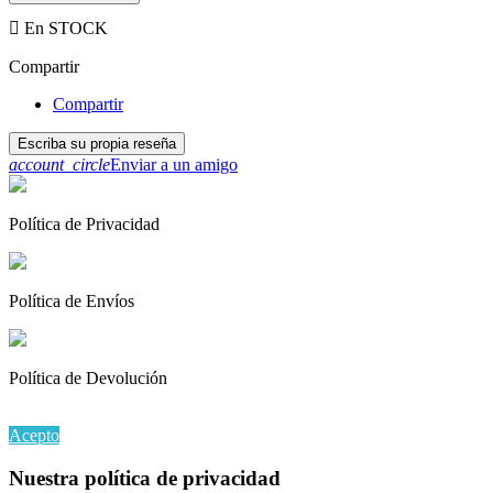

En STOCK
Compartir
Compartir
Escriba su propia reseña
account_circle
Enviar a un amigo
Política de Privacidad
Política de Envíos
Política de Devolución
Al continuar navegando en este sitio web, acepta nuestro uso de coo
Acepto
Nuestra política de privacidad