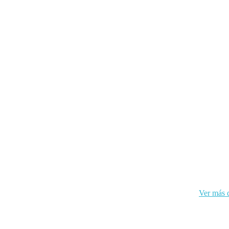
kies y sus datos personales de acuerdo con el RGPD de la UE.
Ver más d