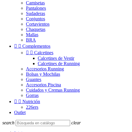
Camisetas
Pantalones
Sudaderas
Conjuntos
Cortavientos
Chaquetas
Mallas
BRA


Complementos


Calcetines
Calcetines de Vestir
Calcetines de Running
Accesorios Running
Bolsas y Mochilas
Guantes
Accesorios Piscina
Cuidados y Cremas Running
Gorras


Nutrición
226ers
Outlet
search
clear