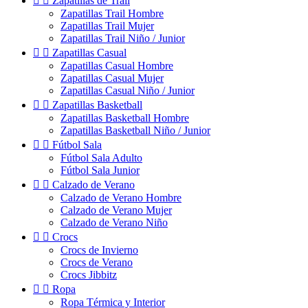


Zapatillas de Trail
Zapatillas Trail Hombre
Zapatillas Trail Mujer
Zapatillas Trail Niño / Junior


Zapatillas Casual
Zapatillas Casual Hombre
Zapatillas Casual Mujer
Zapatillas Casual Niño / Junior


Zapatillas Basketball
Zapatillas Basketball Hombre
Zapatillas Basketball Niño / Junior


Fútbol Sala
Fútbol Sala Adulto
Fútbol Sala Junior


Calzado de Verano
Calzado de Verano Hombre
Calzado de Verano Mujer
Calzado de Verano Niño


Crocs
Crocs de Invierno
Crocs de Verano
Crocs Jibbitz


Ropa
Ropa Térmica y Interior