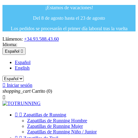
¡Estamos de vacaciones!
Del 8 de agosto hasta el 23 de agosto
Los pedidos se procesarán el primer día laboral tras la vuelta
Llámenos:
+34.93.588.43.60
Idioma:
Español

Español
English

Iniciar sesión
shopping_cart
Carrito
(0)



Zapatillas de Running
Zapatillas de Running Hombre
Zapatillas de Running Mujer
Zapatillas de Running Niño / Junior