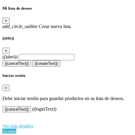
Mi lista de deseos
×
add_circle_outline
Crear nueva lista
((title))
×
((label))
((cancelText))
((createText))
Iniciar sesión
×
Debe iniciar sesión para guardar productos en su lista de deseos.
((loginText))
((cancelText))
Al continuar navegando en este sitio web, acepta nuestro uso de
cookies y sus datos personales de acuerdo con el RGPD de la UE.
Ver más detalles
Acepto