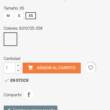
Tamaño: XS
M
S
XS
Colores: 6010725-338
6010725-
338
Cantidad

favorite_border
AÑADIR AL CARRITO

EN STOCK
Compartir
Escriba su propia reseña