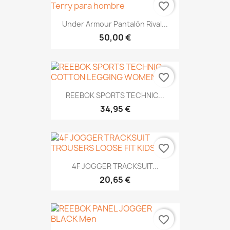
favorite_border
Under Armour Pantalón Rival...
50,00 €
favorite_border
REEBOK SPORTS TECHNIC...
34,95 €
favorite_border
4F JOGGER TRACKSUIT...
20,65 €
favorite_border