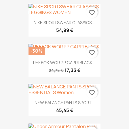
favorite_border
NIKE SPORTSWEAR CLASSICS...
54,99 €
-30%
favorite_border
REEBOK WOR PP CAPRI BLACK...
17,33 €
24,75 €
favorite_border
NEW BALANCE PANTS SPORT...
45,45 €