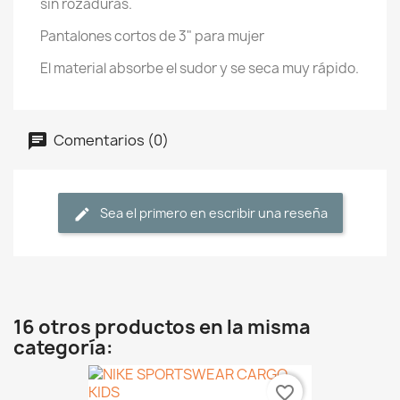
sin rozaduras.
Pantalones cortos de 3" para mujer
El material absorbe el sudor y se seca muy rápido.
Comentarios (0)
Sea el primero en escribir una reseña
16 otros productos en la misma
categoría:
favorite_border